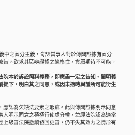
進行主義中之處分主義，肯認當事人對於傳聞證據有處分
被告，欲求其區辨證據之適格性，實屬期待不可能。
法院本於訴訟照料義務，即應盡一定之告知、闡明義
前提下，明白其之同意，或因未適時異議所可能衍生
，應認為欠缺法要素之瑕疵。此與傳聞證據明示同意
事人明示同意之積極行使處分權，並經法院認為適當
經上級審法院撤銷發回更審，仍不失其效力之情形有