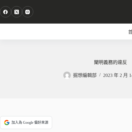
跳
至
主
要
內
容
闡明義務的違反
掘想編輯部
2023 年 2 月 
加入為 Google 偏好來源