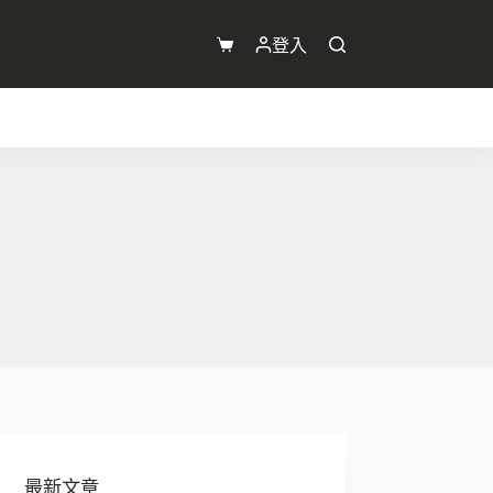
登入
購
物
車
最新文章