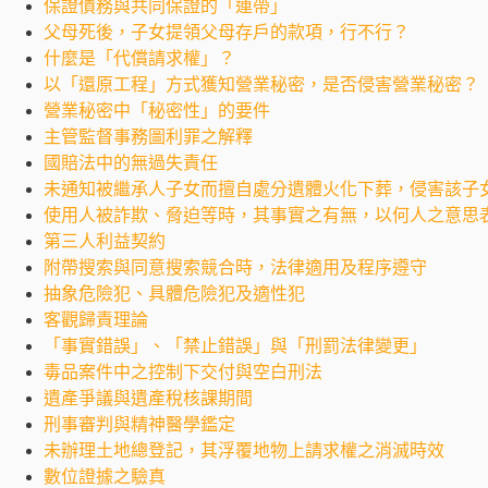
保證債務與共同保證的「連帶」
父母死後，子女提領父母存戶的款項，行不行？
什麼是「代償請求權」？
以「還原工程」方式獲知營業秘密，是否侵害營業秘密？
營業秘密中「秘密性」的要件
主管監督事務圖利罪之解釋
國賠法中的無過失責任
未通知被繼承人子女而擅自處分遺體火化下葬，侵害該子
使用人被詐欺、脅迫等時，其事實之有無，以何人之意思
第三人利益契約
附帶搜索與同意搜索競合時，法律適用及程序遵守
抽象危險犯、具體危險犯及適性犯
客觀歸責理論
「事實錯誤」、「禁止錯誤」與「刑罰法律變更」
毒品案件中之控制下交付與空白刑法
遺產爭議與遺產稅核課期間
刑事審判與精神醫學鑑定
未辦理土地總登記，其浮覆地物上請求權之消滅時效
數位證據之驗真