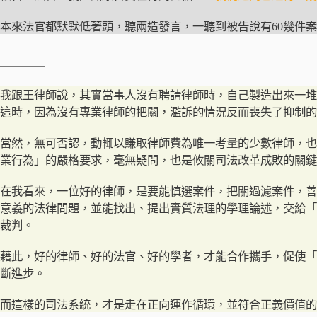
本來法官都默默低著頭，聽兩造發言，一聽到被告說有60幾件
＿＿＿＿
我跟王律師說，其實當事人沒有聘請律師時，自己製造出來一堆
這時，因為沒有專業律師的把關，濫訴的情況反而喪失了抑制的
當然，無可否認，動輒以賺取律師費為唯一考量的少數律師，也
業行為」的嚴格要求，毫無疑問，也是攸關司法改革成敗的關鍵
在我看來，一位好的律師，是要能慎選案件，把關過濾案件，善
意義的法律問題，並能找出、提出實質法理的學理論述，交給「
裁判。
藉此，好的律師、好的法官、好的學者，才能合作攜手，促使「
斷進步。
而這樣的司法系統，才是走在正向運作循環，並符合正義價值的