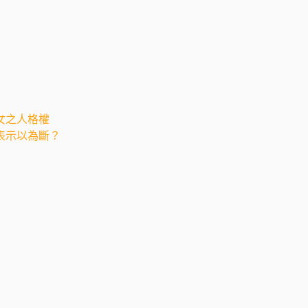
女之人格權
表示以為斷？