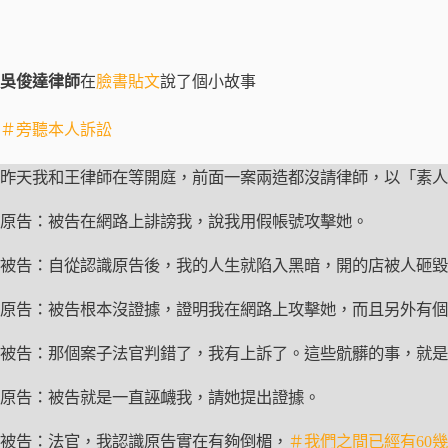
吳俊達律師
在
臉書貼文
說了個小故事
＃旁聽本人訴訟
昨天我和王律師在等開庭，前面一案兩造都沒請律師，以「素人
原告：被告在網路上誹謗我，說我用假帳號攻擊她。
被告：自從認識原告後，我的人生就陷入黑暗，開的店被人砸毀
原告：被告根本沒證據，證明我在網路上攻擊她，而且另外有個
被告：那個案子法官判錯了，我有上訴了。這些骯髒的事，就是
原告：被告就是一直誣衊我，請她提出證據。
被告：法官，我認識原告實在有夠倒楣，
＃我們之間已經有60