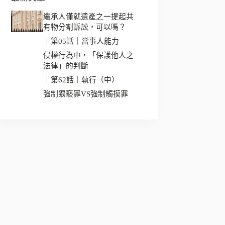
繼承人僅就遺產之一提起共
有物分割訴訟，可以嗎？
｜第05話｜當事人能力
侵權行為中，「保護他人之
法律」的判斷
｜第62話｜執行（中）
強制猥褻罪VS強制觸摸罪