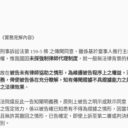
《實務見解內容》
刑事訴訟法第 159-5 條 之傳聞同意，雖係基於當事人
權，惟我國因
未採強制律師代理制度
，就一般無法律背景的
故在
被告未有律師協助之情形，為維護被告程序上之權益，
務，俾使被告係在充分瞭解，知有傳聞證據不具證據能力之
之法律效果
。
法院違反此一告知闡明義務，原則上被告之明示或默示同意
之恆定效力，係以被告確已知悉有不得為證據之情形，因當
且無許其撤回之情形，已告確定，即使上訴至第二審或判決
別。