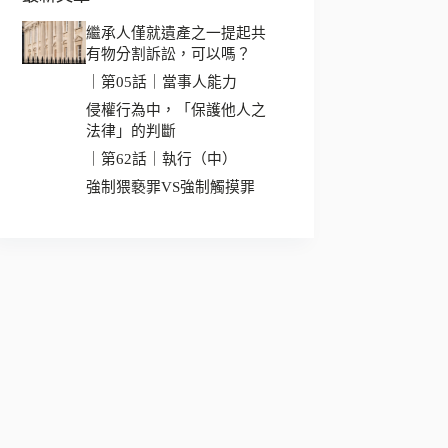
繼承人僅就遺產之一提起共
有物分割訴訟，可以嗎？
｜第05話｜當事人能力
侵權行為中，「保護他人之
法律」的判斷
｜第62話｜執行（中）
強制猥褻罪VS強制觸摸罪