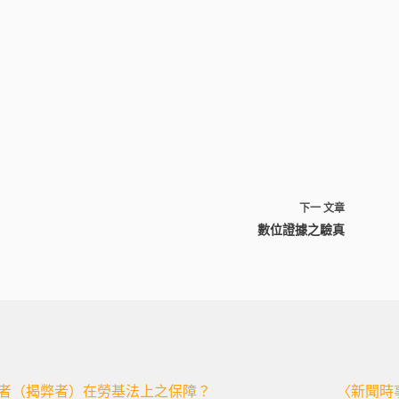
下一
文章
數位證據之驗真
者（揭弊者）在勞基法上之保障？
〈新聞時