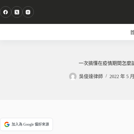
跳
至
主
要
內
容
一次搞懂在疫情期間怎麼
吳俊達律師
2022 年 5 
加入為 Google 偏好來源