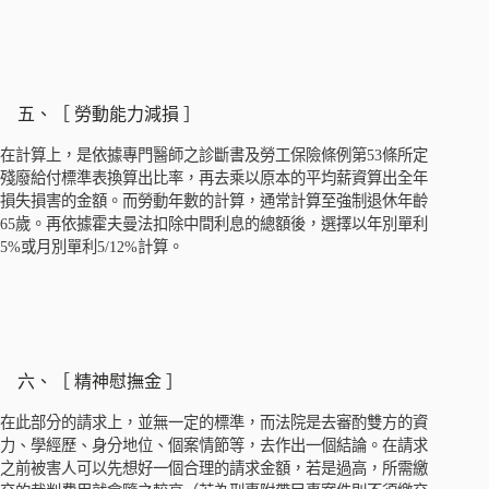
五、［ 勞動能力減損 ］
在計算上，是依據專門醫師之診斷書及勞工保險條例第53條所定
殘廢給付標準表換算出比率，再去乘以原本的平均薪資算出全年
損失損害的金額。而勞動年數的計算，通常計算至強制退休年齡
65歲。再依據霍夫曼法扣除中間利息的總額後，選擇以年別單利
5%或月別單利5/12%計算。
六、［ 精神慰撫金 ］
在此部分的請求上，並無一定的標準，而法院是去審酌雙方的資
力、學經歷、身分地位、個案情節等，去作出一個結論。在請求
之前被害人可以先想好一個合理的請求金額，若是過高，所需繳