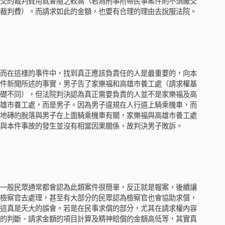
交的裁判費用就會隨之較高（若為刑事附帶民事案件則不須繳交
裁判費）。而請求如此的金額，也要有合理的理由去說服法院。
而在這樣的事件中，找到真正應該負責任的人是最重要的，向本
件新聞所述的事實，男子告了家樂福和高雄市養工處（請求權基
礎不同），但法院判決認為真正需要負責的人並不是家樂福及高
雄市養工處，而是男子。因為男子違規在人行道上騎乘機車，而
地磚的脫落與男子在上面騎乘機車有關，家樂福與高雄市養工處
與本件事故的發生並沒有相當因果關係，故判決男子敗訴。
一般民眾通常都會認為此類案件很簡單，反正就是報案，後續讓
檢察官去處理，甚至有大部分的民眾認為檢察官也會協助求償，
這真是天大的誤會。若是在民事求償的部分，尤其在請求權內容
的判斷、請求金額的項目計算及精神賠償的金額高低等，其實真