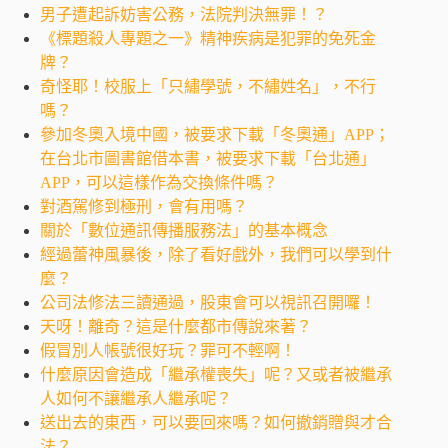
男子遭起訴妨害公務，法院判決無罪！？
《標題殺人專題之一》精神疾病是犯罪的免死金
牌？
奇怪耶！校服上「只繡學號，不繡姓名」，不行
嗎？
參加冬奧入境中國，被要求下載「冬奧通」APP；
在台北市圖書館借本書，被要求下載「台北通」
APP，可以這樣作為交換條件嗎？
對酒駕修到極刑，會有用嗎？
關於「數位通訊傳播服務法」的基本概念
經過蕾神風暴後，除了看好戲外，我們可以學到什
麼？
公司法修法三讀通過，股東會可以視訊召開囉！
天呀！離奇？這是什麼都市傳說來著？
假冒別人帳號很好玩？罪可不輕啊！
什麼原因會造成「繼承權喪失」呢？又或者被繼承
人如何不讓繼承人繼承呢？
送出去的東西，可以要回來嗎？如何撤銷贈與才合
法？