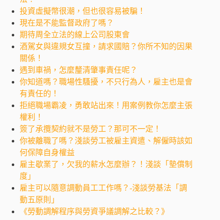
投資虛擬幣很潮，但也很容易被騙！
現在是不能監督政府了嗎？
期待周全立法的線上公司股東會
酒駕女與違規女互撞，請求國賠？你所不知的因果
關係！
遇到車禍，怎麼釐清肇事責任呢？
你知道嗎？職場性騷擾，不只行為人，雇主也是會
有責任的！
拒絕職場霸凌，勇敢站出來！用案例教你怎麼主張
權利！
簽了承攬契約就不是勞工？那可不一定！
你被離職了嗎？淺談勞工被雇主資遣、解僱時該如
何保障自身權益
雇主歇業了，欠我的薪水怎麼辦？！淺談「墊償制
度」
雇主可以隨意調動員工工作嗎？-淺談勞基法「調
動五原則」
《勞動調解程序與勞資爭議調解之比較？》