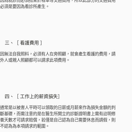
因為就診而必須搭乘計程車等交通費用，所以此部分的交通費用
必須是要因為看診所產生。
三、［ 看護費用 ］
因無法自我照料，必須有人在旁照顧，就會產生看護的費用，請
外人或親人照顧都可以請求此項費用。
四、［ 工作上的薪資損失］
通常是以被害人平時可以領取的日薪或月薪來作為損失金額的判
斷基礎，而需注意的是在醫生所開立的診斷證明書上需有註明修
養天數才可請求賠償，若僅是自己認為自己需要休息而請假，則
不認為為本項請求的範圍。