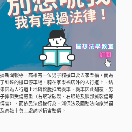
據新聞報導，高雄有一位男子騎機車要去家樂福，而為
了到達的機車停車場，騎在家樂福店外的人行道上，結
果因為人行道上地磚鬆脫抵著機車，機車因此翻覆，男
子摔倒受傷嚴重（右眼球破裂、右眼瞼及臉部撕裂傷等
傷害），而依民法侵權行為、消保法及國賠法向家樂福
及高雄市養工處請求損害賠償。