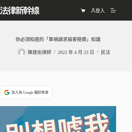
跳
至
登入
購
主
物
要
車
內
容
你必須知道的「車禍請求損害賠償」知識
陳建佑律師
2022 年 4 月 23 日
民法
加入為 Google 偏好來源