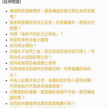
《延伸閱讀》
構成醉態駕駛罪外，還會構成妨害公眾往來安全罪
嗎？
曾參與原確定判決之法官，於再審案件，應否自行
迴避？
何謂「被告不利於己之供述」？
約定利率修法後之適用
如何終止契約？
非婚生子女死亡後，其生母或其他法定代理人，可
否向生父提起認領之訴？
前科紀錄等品格證據之使用
共有物經法院裁判分割確定時，分管協議即為終
止！
共有人出賣共有土地，未通知他共有人是否承購，
可否依給付不能請求損害賠償？
公務員對於違建，應查報拆除卻不作為，是否構成
圖利罪？
法院如何審查背信罪的違背職務行為？