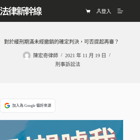
跳
至
登入
購
主
物
要
車
內
容
對於緩刑期滿未經撤銷的確定判決，可否提起再審？
陳宏奇律師
2021 年 11 月 19 日
刑事訴訟法
加入為 Google 偏好來源