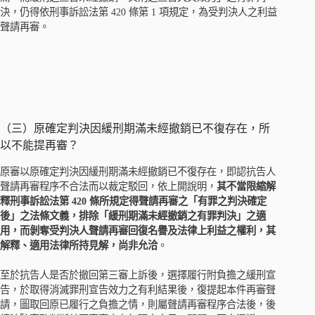
決，仍得依刑事訴訟法第 420 條第 1 項規定，為受判決人之利益
聲請再審。
（三）原確定判決因緩刑期滿未經撤銷已不復存在，所
以不能提再審？
原審以原確定判決因緩刑期滿未經撤銷已不復存在，即認抗告人
聲請再審程序不合法而以裁定駁回，依上開說明，
其不當限縮解
釋刑事訴訟法第 420 條所規定得聲請再審之「有罪之判決確定
後」之法條文義，排除「緩刑期滿未經撤銷之有罪判決」之適
用，而剝奪受判決人聲請再審回復名譽及法律上利益之權利，其
解釋、適用法律所持見解，尚非允洽
。
至於抗告人是否於撤回第三審上訴後，選擇履行附負擔之緩刑宣
告，於取得消滅罪刑宣告效力之有利結果後，復提起本件再審聲
請，圖取回原已履行之負擔之情，則屬聲請再審程序合法後，後