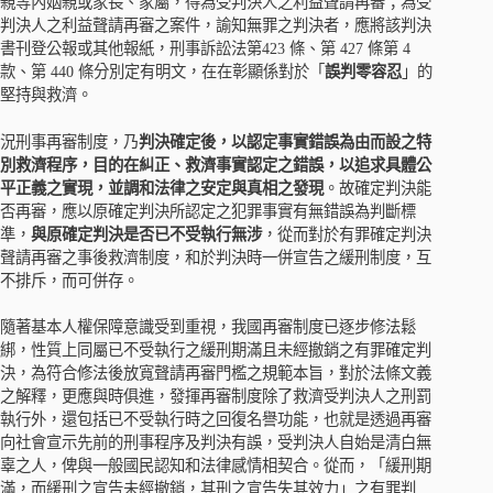
親等內姻親或家長、家屬，得為受判決人之利益聲請再審；為受
判決人之利益聲請再審之案件，諭知無罪之判決者，應將該判決
書刊登公報或其他報紙，刑事訴訟法第423 條、第 427 條第 4
款、第 440 條分別定有明文，在在彰顯係對於「
誤判零容忍
」的
堅持與救濟。
況刑事再審制度，乃
判決確定後，以認定事實錯誤為由而設之特
別救濟程序，目的在糾正、救濟事實認定之錯誤，以追求具體公
平正義之實現，並調和法律之安定與真相之發現
。故確定判決能
否再審，應以原確定判決所認定之犯罪事實有無錯誤為判斷標
準，
與原確定判決是否已不受執行無涉
，從而對於有罪確定判決
聲請再審之事後救濟制度，和於判決時一併宣告之緩刑制度，互
不排斥，而可併存。
隨著基本人權保障意識受到重視，我國再審制度已逐步修法鬆
綁，性質上同屬已不受執行之緩刑期滿且未經撤銷之有罪確定判
決，為符合修法後放寬聲請再審門檻之規範本旨，對於法條文義
之解釋，更應與時俱進，發揮再審制度除了救濟受判決人之刑罰
執行外，還包括已不受執行時之回復名譽功能，也就是透過再審
向社會宣示先前的刑事程序及判決有誤，受判決人自始是清白無
辜之人，俾與一般國民認知和法律感情相契合。從而，「緩刑期
滿，而緩刑之宣告未經撤銷，其刑之宣告失其效力」之有罪判