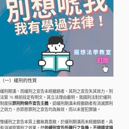
（一）緩刑的性質
緩刑期滿，而緩刑之宣告未經撤銷者，其刑之宣告失其效力，刑
法第 76 條前段定有明文。其立法理由載明，我國刑法對於緩刑
制度採
罪刑附條件宣告主義
，認緩刑期滿未經撤銷者有消滅罪刑
之效力，亦即原罪刑之宣告均為無效，而以未嘗犯罪論。
惟緩刑之宣告本質上雖無異恩赦，於緩刑期滿而未經撤銷者，具
有消滅原罪刑之效果，然
依緩刑宣告所履行之負擔，不得請求損