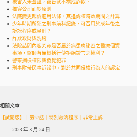
被害人未查證，被告就不構成詐欺？
揭穿公司面紗原則
法院變更起訴適用法條，其追訴權時效期間之計算
少年時期所犯之刑事前科紀錄，可否用於成年後之
訴訟程序或量刑？
詐欺取財與洗錢
法院詰問內容究竟是否屬於病患應秘密之醫療個資
事項，醫師有無概括行使拒絕證言之權利？
警察攔檢權限與發覺犯罪
刑事附帶民事訴訟中，對於共同侵權行為人的認定
相關文章
【試閱版】｜第57話｜特別救濟程序｜非常上訴
2023 年 3 月 24 日