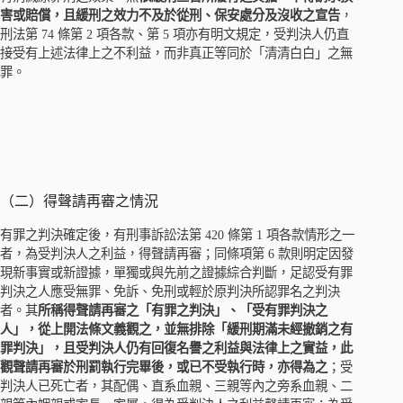
害或賠償，且緩刑之效力不及於從刑、保安處分及沒收之宣告
，
刑法第 74 條第 2 項各款、第 5 項亦有明文規定，受判決人仍直
接受有上述法律上之不利益，而非真正等同於「清清白白」之無
罪。
（二）得聲請再審之情況
有罪之判決確定後，有刑事訴訟法第 420 條第 1 項各款情形之一
者，為受判決人之利益，得聲請再審；同條項第 6 款則明定因發
現新事實或新證據，單獨或與先前之證據綜合判斷，足認受有罪
判決之人應受無罪、免訴、免刑或輕於原判決所認罪名之判決
者。其
所稱得聲請再審之「有罪之判決」、「受有罪判決之
人」，從上開法條文義觀之，並無排除「緩刑期滿未經撤銷之有
罪判決」，且受判決人仍有回復名譽之利益與法律上之實益，此
觀聲請再審於刑罰執行完畢後，或已不受執行時，亦得為之
；受
判決人已死亡者，其配偶、直系血親、三親等內之旁系血親、二