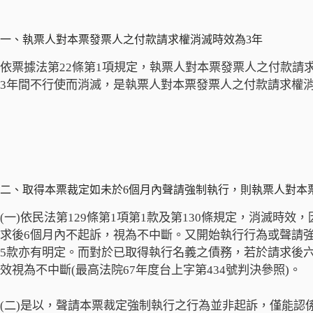
一、執票人對本票發票人之付款請求權消滅時效為3年
依票據法第22條第1項規定，執票人對本票發票人之付款請
3年間不行使而消滅，是執票人對本票發票人之付款請求權消
二、取得本票裁定如未於6個月內聲請強制執行，則執票人對本
(一)依民法第129條第1項第1款及第130條規定，消滅時
求後6個月內不起訴，視為不中斷。又開始執行行為或聲請強
5款亦有明定。而對於已取得執行名義之債務，若於請求後
效視為不中斷(最高法院67年度台上字第434號判決參照)。
(二)是以，聲請本票裁定強制執行之行為並非起訴，僅能認