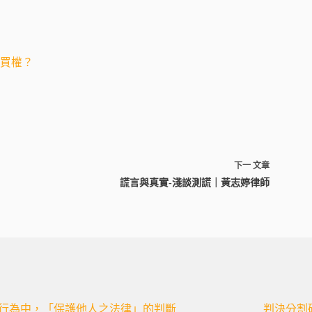
買權？
下一
文章
謊言與真實-淺談測謊｜黃志婷律師
行為中，「保護他人之法律」的判斷
判決分割