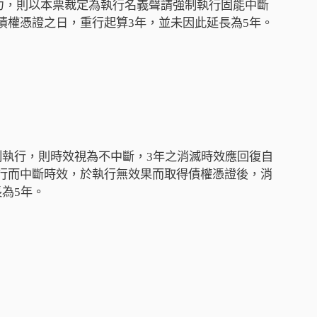
力，則以本票裁定為執行名義聲請強制執行固能中斷
債權憑證之日，重行起算3年，並未因此延長為5年。
制執行，則時效視為不中斷，3年之消滅時效應回復自
行而中斷時效，於執行無效果而取得債權憑證後，消
為5年。