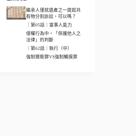
繼承人僅就遺產之一提起共
有物分割訴訟，可以嗎？
｜第05話｜當事人能力
侵權行為中，「保護他人之
法律」的判斷
｜第62話｜執行（中）
強制猥褻罪VS強制觸摸罪