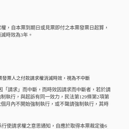
求權，自本票到期日或見票即付之本票發票日起算，
滅時效為3年。
票發票人之付款請求權消滅時效，視為不中斷
效，因「請求」而中斷，而時效因請求而中斷者，若於請
制執行，與起訴有同一效力，民法第129條第2項第
六個月內不開始強制執行，或不聲請強制執行，其時
係行使請求權之意思通知，自應於取得本票裁定後6