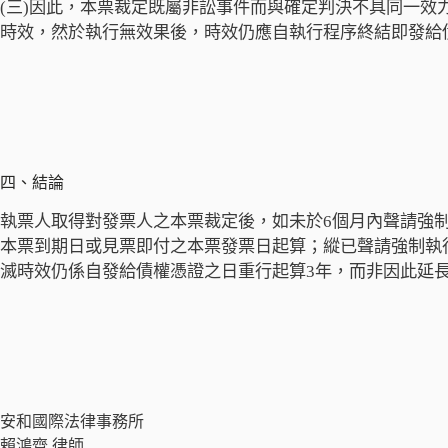
(三)因此，本票裁定既屬非訟事件而與確定判決不具同一效
時效，然於執行無效果後，時效仍應自執行程序終結即發給
四、結論
執票人取得對發票人之本票裁定後，如未於6個月內聲請強
本票到期日或見票即付之本票發票日起算；縱已聲請強制執
滅時效仍係自發給債權憑證之日重行起算3年，而非因此延長
安和國際法律事務所
賴鴻齊 律師