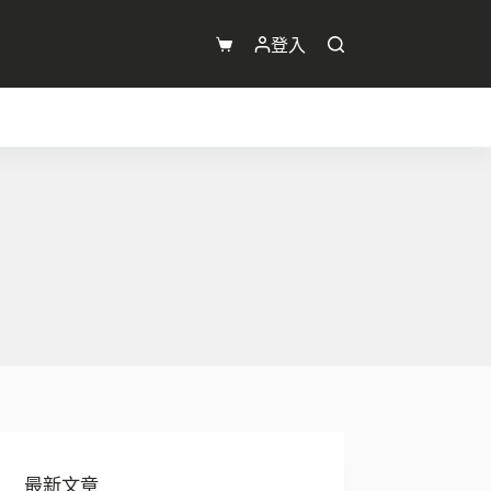
登入
購
物
車
最新文章