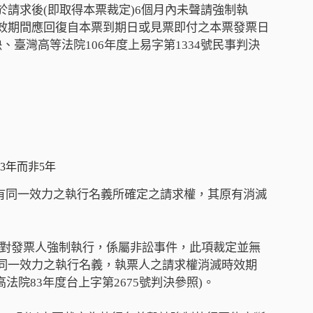
請求後(即取得本票裁定)6個月內未聲請強制執
效期間應回復自本票到期日或見票即付之本票發票日
、臺灣高等法院106年度上易字第1334號民事判決
3年而非5年
決有同一效力之執行名義所確定之請求權，其原有消滅
許可對發票人強制執行，係屬非訟事件，此項裁定並無
同一效力之執行名義，執票人之請求權消滅時效期
院83年度台上字第2675號判決參照)。