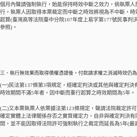
個月內聲請強制執行，始能保持時效中斷之效力，倘執票人於
行，執票人因取得本票裁定而中斷之時效將視為不中斷，時
起算(臺灣高等法院臺中分院107年度上易字第177號民事判決
參照)。
三、執行無效果而取得債權憑證後，付款請求權之消滅時效仍為
(一)民法第137條第3項規定，經確定判決或其他與確定判
時效期間不滿5年者，因中斷而重行起算之時效期間為5年。
(二)又本票執票人依票據法第123條規定，聲請法院裁定
確定實體上法律關係存否之實質確定力，自非與確定判決有
間，並不能因取得法院許可強制執行之裁定而延長為5年(最高法