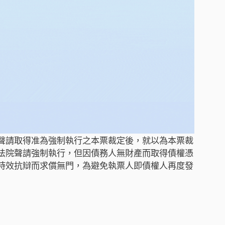
聲請取得准為強制執行之本票裁定後，就以為本票裁
法院聲請強制執行，但因債務人無財產而取得債權憑
時效抗辯而求償無門，為避免執票人即債權人再度發