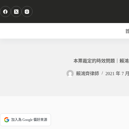
跳
至
主
要
內
容
本票裁定的時效問題｜賴鴻
賴鴻齊律師
2021 年 7 
加入為 Google 偏好來源