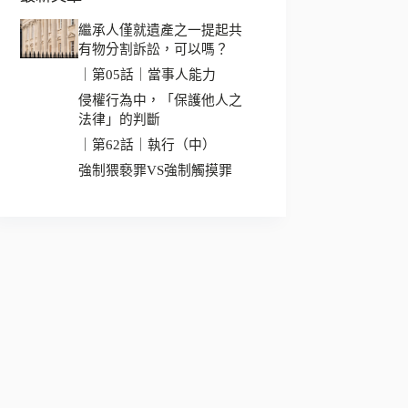
繼承人僅就遺產之一提起共
有物分割訴訟，可以嗎？
｜第05話｜當事人能力
侵權行為中，「保護他人之
法律」的判斷
｜第62話｜執行（中）
強制猥褻罪VS強制觸摸罪