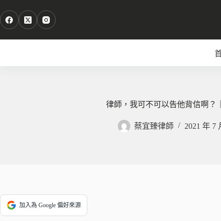
跳
至
主
要
內
容
律師，我可不可以告他背信啊？
蔡宜臻律師
2021 年 7 
加入為 Google 偏好來源