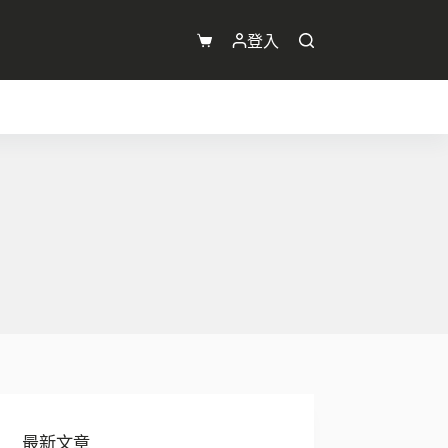
登入
購
物
車
最新文章