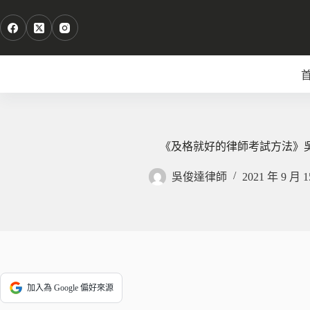
跳
至
主
要
內
容
《及格就好的律師考試方法》
吳俊達律師
2021 年 9 月 
加入為 Google 偏好來源