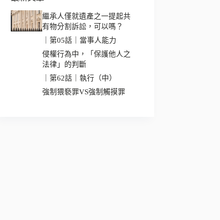
繼承人僅就遺產之一提起共
有物分割訴訟，可以嗎？
｜第05話｜當事人能力
侵權行為中，「保護他人之
法律」的判斷
｜第62話｜執行（中）
強制猥褻罪VS強制觸摸罪