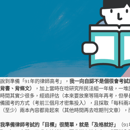
說到準備「91年的律師高考」，
我一向自認不是個很會考試
背書、背條文）
，加上當時在唸研究所民法組一年級，一堆
時間其實少很多，經過評估（本來要放棄等隔年再考，但學
備國考的方式（考前三個月才密集投入），且採取「每科兩
（至少）兩本內容都背起來（其他時間再去唸期刊文章），
我準備律師考試的「目標」很簡單，就是「及格就好」
（9