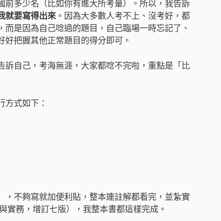
國前多少名（比如你有進大所考量）。所以，我告訴
我就要寫得出來
。因為大多數人考不上、沒考好，都
，而是因為自己唸過的題目，自己臨場一時忘記了、
好好把握其他正常題目的得分即可。
告訴自己，考海無涯，大家都唸不完啦，重點是「比
行方式如下：
」，不夠寫就加便利貼，整本連註解都看完，並紮實
與實務，增訂七版），我整本書都這樣完成。