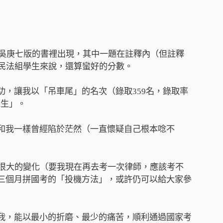
在吳庚七版的書裡出現，其中一題在註釋內（但註釋
個民法組學生來說，還算蠻好的分數。
，讓我以「吊車尾」的名次（錄取359名，錄取率
人生」。
和我一樣曾經陷於茫然（一直懷疑自己根本唸不
有很大的變化（要我現在再去考一次律師，應該考不
三個月拼國考的「投機方法」，或許仍可以給大家參
我，能以最小的折磨、最少的痛苦，順利通過國家考