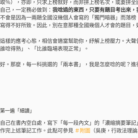
取％），亦即，只求上榜就好，而非拼上榜名次，或要拼全
自己，一定務必做到：
我唸過的東西，只要有題目考出來，
不會是因為一兩題全國沒幾個人會寫的「獨門暗器」而落榜
寫得不好所致。因此，別在意那種全國幾個人才會的題目，
這樣的應考心態，相信會適當幫助你，紓解上榜壓力。大聲
誰唸得熟」、「比誰臨場表現正常」。
好。那麼，每一科挑選的「兩本書」，我是怎麼唸的呢？進
第一遍「細讀」
自己在書內空白處，寫下「每一段內文」的「濃縮摘要筆記
作完上述筆記工作。此點可參見
＃附圖
（吳庚，行政法理論