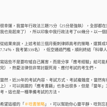
很幸運，我當年行政法三題75分（25分是強執），全部都
我也背起來了），所以印象中我行政法考了60幾分。以一
從結果來說，上述考前三個月衝刺律師高考的策略，還算成功
7.74％，我考第339名），低空通過門檻，順利終結「科舉
寫這些不是要吹噓自己厲害，而是分享「應考經驗」給可能
完），熱愛法律但非常討厭死背、應付考試的考生們。
當然，近20年的考試內容、考試方式、考試複雜度，當然
上），可以挑選的「應考書籍」也多出很多，但是「當年」
考。這也是一種準備考試的方法。
希望這樣的「
＃唸書策略
」，可以幫助你心靈平靜、唸到忘