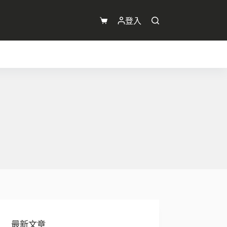
登入
購
物
車
最新文章