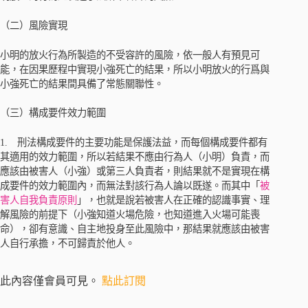
（二）風險實現
小明的放火行為所製造的不受容許的風險，依一般人有預見可
能，在因果歷程中實現小強死亡的結果，所以小明放火的行爲與
小強死亡的結果間具備了常態關聯性。
（三）構成要件效力範圍
1. 刑法構成要件的主要功能是保護法益，而每個構成要件都有
其適用的效力範圍，所以若結果不應由行為人（小明）負責，而
應該由被害人（小強）或第三人負責者，則結果就不是實現在構
成要件的效力範圍內，而無法對該行為人論以既遂。而其中「
被
害人自我負責原則
」，也就是說若被害人在正確的認識事實、理
解風險的前提下（小強知道火場危險，也知道進入火場可能喪
命），卻有意識、自主地投身至此風險中，那結果就應該由被害
人自行承擔，不可歸責於他人。
此內容僅會員可見。
點此訂閱