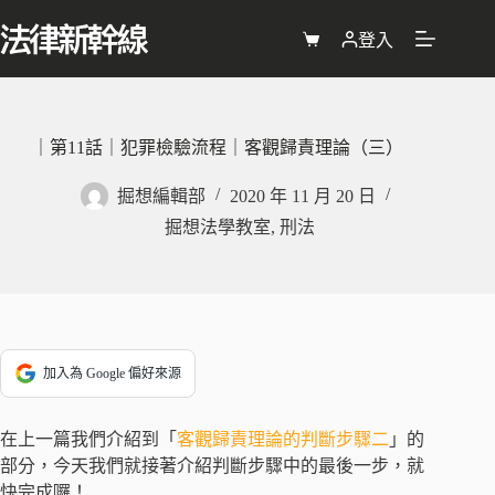
跳
至
登入
購
主
物
要
車
內
容
｜第11話｜犯罪檢驗流程｜客觀歸責理論（三）
掘想編輯部
2020 年 11 月 20 日
掘想法學教室
,
刑法
加入為 Google 偏好來源
在上一篇我們介紹到「
客觀歸責理論的判斷步驟二
」的
部分，今天我們就接著介紹判斷步驟中的最後一步，就
快完成囉！