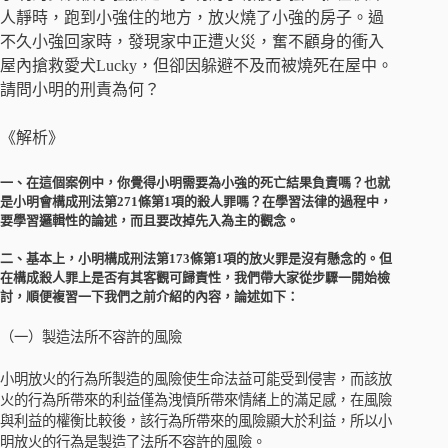
人靜時，跑到小強住的地方，放火燒了小強的房子。過
不久小強回家時，發現家中正遭火災，奮不顧身的衝入
屋內搶救愛犬Lucky，但卻因躲避不及而被燒死在屋中。
請問小明的刑責為何？
《解析》
一、在這個案例中，你覺得小明需要為小強的死亡結果負責嗎？也就
是小明會構成刑法第271條第1項的殺人罪嗎？在學習法律的過程中，
要學習邏輯性的論述，而且要改掉先入為主的觀念。
二、基本上，小明構成刑法第173條第1項的放火罪是沒有懸念的。但
在構成殺人罪上是否有其客觀可歸責性，我們帶大家從步驟一開始檢
討，順便複習一下我們之前介紹的內容，論述如下：
（一）製造法所不容許的風險
小明放火的行為所製造的風險使生命法益可能受到侵害，而該放
火的行為所帶來的利益僅為洩憤所帶來情緒上的滿足感，在風險
與利益的權衡比較後，該行為所帶來的風險顯大於利益，所以小
明放火的行為是製造了法所不容許的風險。