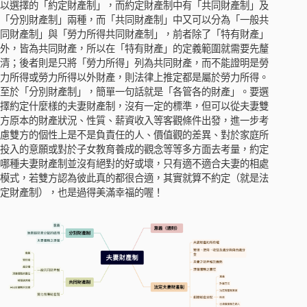
以選擇的「約定財產制」，而約定財產制中有「共同財產制」及
「分別財產制」兩種，而「共同財產制」中又可以分為「一般共
同財產制」與「勞力所得共同財產制」，前者除了「特有財產」
外，皆為共同財產，所以在「特有財產」的定義範圍就需要先釐
清；後者則是只將「勞力所得」列為共同財產，而不能證明是勞
力所得或勞力所得以外財產，則法律上推定都是屬於勞力所得。
至於「分別財產制」，簡單一句話就是「各管各的財產」。要選
擇約定什麼樣的夫妻財產制，沒有一定的標準，但可以從夫妻雙
方原本的財產狀況、性質、薪資收入等客觀條件出發，進一步考
慮雙方的個性上是不是負責任的人、價值觀的差異、對於家庭所
投入的意願或對於子女教育養成的觀念等等多方面去考量，約定
哪種夫妻財產制並沒有絕對的好或壞，只有適不適合夫妻的相處
模式，若雙方認為彼此真的都很合適，其實就算不約定（就是法
定財產制），也是過得美滿幸福的喔！