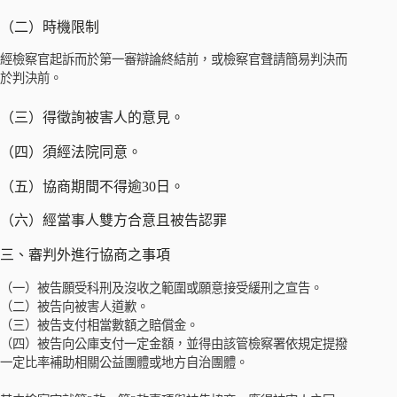
（二）時機限制
經檢察官起訴而於第一審辯論終結前，或檢察官聲請簡易判決而
於判決前。
（三）得徵詢被害人的意見。
（四）須經法院同意。
（五）協商期間不得逾30日。
（六）經當事人雙方合意且被告認罪
三、審判外進行協商之事項
（一）被告願受科刑及沒收之範圍或願意接受緩刑之宣告。
（二）被告向被害人道歉。
（三）被告支付相當數額之賠償金。
（四）被告向公庫支付一定金額，並得由該管檢察署依規定提撥
一定比率補助相關公益團體或地方自治團體。