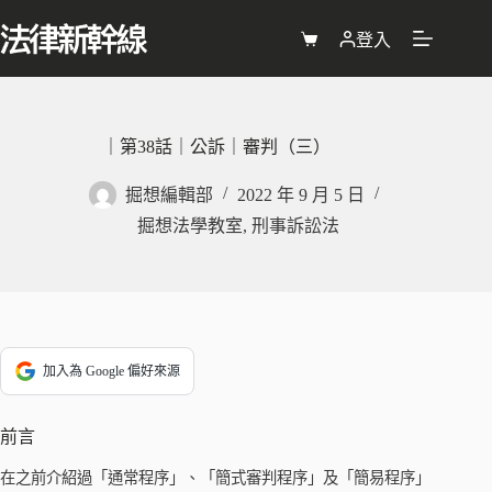
跳
至
登入
購
主
物
要
車
內
容
｜第38話｜公訴｜審判（三）
掘想編輯部
2022 年 9 月 5 日
掘想法學教室
,
刑事訴訟法
加入為 Google 偏好來源
前言
在之前介紹過「通常程序」、「簡式審判程序」及「簡易程序」