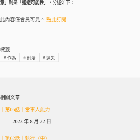
意
」則是「
迴避可能性
」，分述如下：
此內容僅會員可見。
點此訂閱
標籤
#
作為
#
刑法
#
過失
相關文章
｜第05話｜當事人能力
2023 年 8 月 22 日
｜第62話｜執行（中）