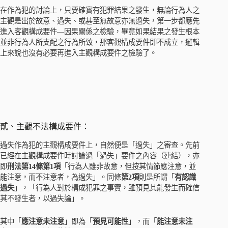
在作為犯的討論上，只要確實有犯罪結果之發生，無論行為人之
主觀是出於故意、過失、或甚至無故意亦無過失，第一步都應先
進入客觀構成要件—因果關係之檢驗，畢竟如果結果之發生根本
並非行為人所支配之行為所致，那客觀構成要件即不成立，邏輯
上來說也沒有必要再進入主觀構成要件之檢驗了。
貳、主觀不法構成要件：
過失作為犯的主觀構成要件上，自然便是「過失」之審查。先前
已經在主觀構成要件時討論過「過失」要件之內容（連結），亦
即
刑法第14條第1項
「行為人雖非故意，但按其情節應注意，並
能注意，而不注意者，為過失」。同條
第2項
則是所謂「
有認識
過失
」，「行為人對於構成犯罪之事實，雖預見其能發生而確信
其不發生者，以過失論」。
其中「
應注意未注意
」即為「
預見可能性
」，而「
能注意未注