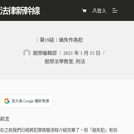
跳
至
登入
購
主
物
要
車
內
容
｜第19話｜過失作為犯
掘想編輯部
2021 年 1 月 15 日
掘想法學教室
,
刑法
加入為 Google 偏好來源
前言
在之前我們已經將犯罪檢驗流程介紹完畢了，但「過失犯」有別