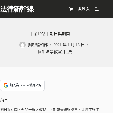
跳
至
登入
購
主
物
要
車
內
容
｜第19話｜期日與期間
掘想編輯部
2021 年 1 月 13 日
掘想法學教室
,
民法
加入為 Google 偏好來源
前言
期日與期間，對於一般人來說，可能會覺得很簡單，其實在多達