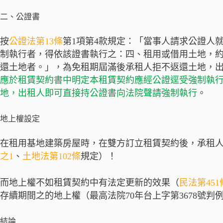
二、公證書
按
公證法第13條
第1項第4款規定：「當事人請求公證人
制執行者，得依該證書執行之：四、租用或借用土地，
還土地者。」，為免租期屆滿後承租人拒不返還土地，
應於租賃契約書中明定本租賃契約應經公證逕受強制執
地，出租人即可直接持公證書向法院聲請強制執行
。
地上權設定
在租用基地建築房屋時，在雙方訂立租賃契約後，承租
之1
、
土地法第102條
規定）！
而地上權不如租賃契約中有法定更新的效果（
民法第451
存續期間之的地上權（最高法院70年台上字第3678號判
結論