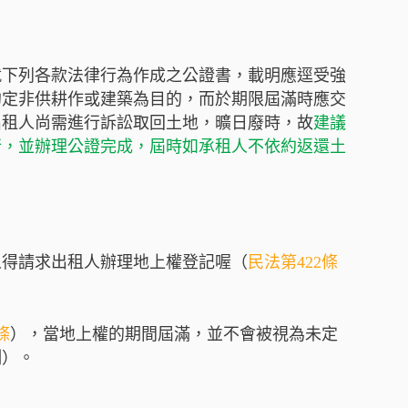
就下列各款法律行為作成之公證書，載明應逕受強
約定非供耕作或建築為目的，而於期限屆滿時應交
出租人尚需進行訴訟取回土地，曠日廢時，故
建議
行，並辦理公證完成，屆時如承租人不依約返還土
人得請求出租人辦理地上權登記喔（
民法第422條
條
），當地上權的期間屆滿，並不會被視為未定
例）。