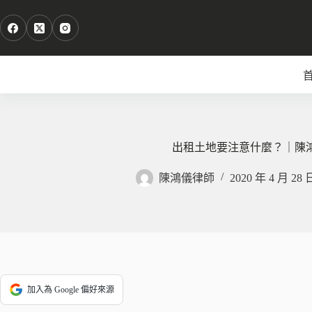
跳
至
主
要
內
容
出租土地要注意什麼？｜陳
陳鴻儀律師
2020 年 4 月 28 
加入為 Google 偏好來源