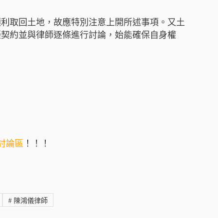
順利取回土地，故應特別注意上開所述事項。又土
擬契約並與律師逐條進行討論，始能確保自身權
am討論區
！！！
#
陳鴻儀律師