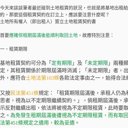
今天來談談筆者最近碰到土地租賃的狀況，也就是將基地出租給
約，那麼這個租賃契約在訂立上，應該要注意什麼呢？
土地所有權人（即出租人）簽立土地租賃契約書
首要
應確保租期屆滿後能順利取回土地
，故應特別注意：
一、租賃期限
基地租賃契約可分為「
定有期限
」及「
未定期限
」兩種
定，其租賃關係於期限屆滿時消滅；「未定期限」者，
外，應符合
土地法第103條
各款法定事由之一，始得合法
又按
民法第451條
規定：「租賃期限屆滿後，承租人仍為
思者，視為以不定期限繼續契約。」，倘租期屆滿後，
示反對繼續出租，依法將被視為不定期限租賃，此時要取
之。
為免發生租期屆滿後遭視為不定期限租賃，而有取
法第451條規定之適用，較為妥適
。