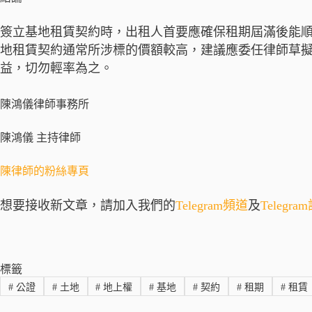
簽立基地租賃契約時，出租人首要應確保租期屆滿後能
地租賃契約通常所涉標的價額較高，建議應委任律師草
益，切勿輕率為之。
陳鴻儀律師事務所
陳鴻儀 主持律師
陳律師的粉絲專頁
想要接收新文章，請加入我們的
Telegram頻道
及
Telegr
標籤
#
公證
#
土地
#
地上權
#
基地
#
契約
#
租期
#
租賃