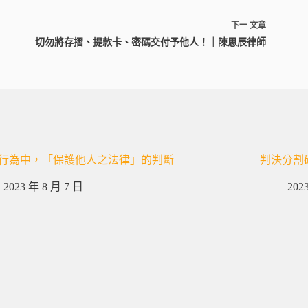
下一
文章
切勿將存摺、提款卡、密碼交付予他人！｜陳思辰律師
行為中，「保護他人之法律」的判斷
判決分割
2023 年 8 月 7 日
202