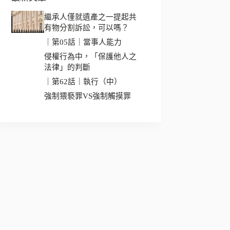
繼承人僅就遺產之一提起共
有物分割訴訟，可以嗎？
｜第05話｜當事人能力
侵權行為中，「保護他人之
法律」的判斷
｜第62話｜執行（中）
強制猥褻罪VS強制觸摸罪