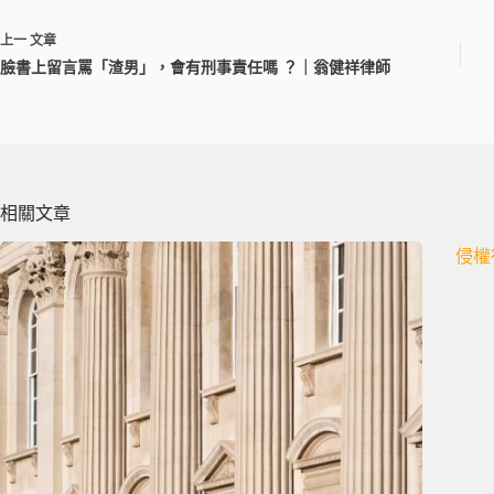
上一
文章
臉書上留言罵「渣男」，會有刑事責任嗎 ？｜翁健祥律師
相關文章
侵權