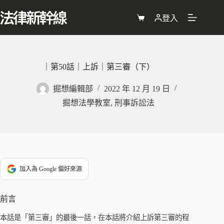
跳
至
登入
購
主
物
要
車
內
容
｜第50話｜上訴｜第三審（下）
掘想編輯部
2022 年 12 月 19 日
掘想法學教室
,
刑事訴訟法
加入為 Google 偏好來源
前言
本話是「第三審」的最後一話，在本話將介紹上訴第三審的程