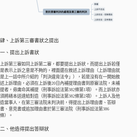
肆、上訴第三審書狀之提出
一、提出上訴書狀
上訴第三審如同上訴第二審，都要提出上訴狀，而提出上訴若僅
是表示上訴之意是不夠的，裡面還在敘述上訴理由（上訴理由就
是上一話中所介紹的「判決違背法令」），若是沒有在一開始敘
述上訴理由，必須在上訴後20日內補提理由書到原審法院，未補
提者，毋庸命其補提（刑事訴訟法第382條第1項）。而上訴狀亦
須將繕本送達給對造（刑事訴訟法第382條第2項）。上訴人及他
造當事人，在第三審法院未判決前，得提出上訴理由書、答辯
書、意見書或追加理由書於第三審法院（刑事訴訟法第386
條）。
二、他造得提出答辯狀