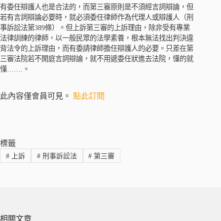
有委任辯護人也是合法的，而第三審原則是不須經言詞辯論，但
若有言詞辯論必要時，就必須委任律師作為代理人或辯護人（刑
事訴訟法第389條）。但上訴第三審的上訴理由，除非受有專業
法律訓練的律師，以一般民眾的法學素養，根本無法找出判決違
背法令的上訴理由，而有委請律師擔任辯護人的必要。只差在第
三審法院若不開庭言詞辯論，就不用遞委任狀進去法院，懂的就
懂…….。
此內容僅會員可見。
點此訂閱
標籤
#
上訴
#
刑事訴訟法
#
第三審
相關文章