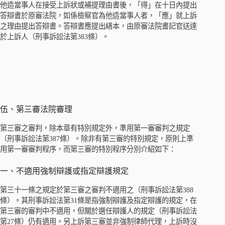
他造當事人在接受上訴狀或補提理由書後，「得」在十日內提出
答辯書於原審法院，如係檢察官為他造當事人者，「應」就上訴
之理由提出答辯書。答辯書應提出繕本，由原審法院書記官送達
於上訴人（刑事訴訟法第383條）。
伍、第三審法院審理
第三審之審判，除本章有特別規定外，準用第一審審判之規定
（刑事訴訟法第387條）。除非有第三審的特別規定，原則上準
用第一審審判程序，而第三審的特別程序分別介紹如下：
一、不適用強制辯護或指定辯護規定
第三十一條之規定於第三審之審判不適用之（刑事訴訟法第388
條）。其刑事訴訟法第31條是指強制辯護及指定辯護的規定，在
第三審的審判中不適用，但關於選任辯護人的規定（刑事訴訟法
第27條）仍有適用。另上訴第三審並非強制律師代理，上訴時沒