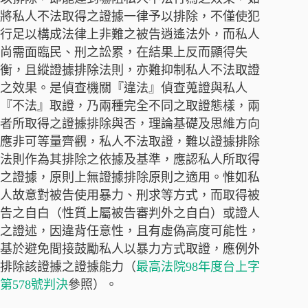
將私人不法取得之證據一律予以排除，不僅使犯
行足以構成法律上非難之被告逍遙法外，而私人
尚需面臨民、刑之訟累，在結果上反而顯得失
衡，且縱證據排除法則，亦難抑制私人不法取證
之效果。是偵查機關『違法』偵查蒐證與私人
『不法』取證，乃兩種完全不同之取證態樣，兩
者所取得之證據排除與否，理論基礎及思維方向
應非可等量齊觀，私人不法取證，難以證據排除
法則作為其排除之依據及基準，應認私人所取得
之證據，原則上無證據排除原則之適用。惟如私
人故意對被告使用暴力、刑求等方式，而取得被
告之自白（性質上屬被告審判外之自白）或證人
之證述，因違背任意性，且有虛偽高度可能性，
基於避免間接鼓勵私人以暴力方式取證，應例外
排除該證據之證據能力（
最高法院98年度台上字
第578號判決
參照）。