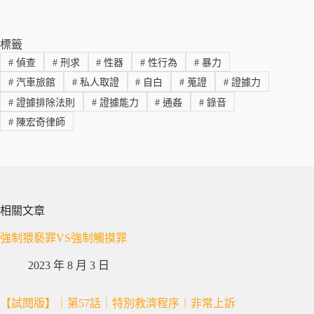
標籤
#
偵查
#
刑求
#
性器
#
性行為
#
暴力
#
汽車旅館
#
私人取證
#
自白
#
蒐證
#
證據力
#
證據排除法則
#
證據能力
#
通姦
#
錄音
#
陳宏奇律師
相關文章
強制猥褻罪VS強制觸摸罪
2023 年 8 月 3 日
【試閱版】｜第57話｜特別救濟程序｜非常上訴