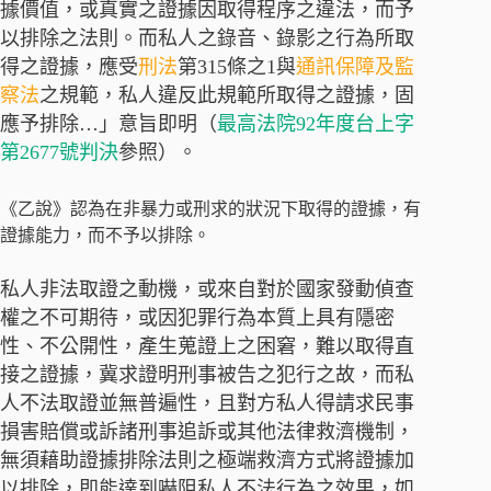
據價值，或真實之證據因取得程序之違法，而予
以排除之法則。而私人之錄音、錄影之行為所取
得之證據，應受
刑法
第315條之1與
通訊保障及監
察法
之規範，私人違反此規範所取得之證據，固
應予排除…」意旨即明（
最高法院92年度台上字
第2677號判決
參照）。
《乙說》認為在非暴力或刑求的狀況下取得的證據，有
證據能力，而不予以排除。
私人非法取證之動機，或來自對於國家發動偵查
權之不可期待，或因犯罪行為本質上具有隱密
性、不公開性，產生蒐證上之困窘，難以取得直
接之證據，冀求證明刑事被告之犯行之故，而私
人不法取證並無普遍性，且對方私人得請求民事
損害賠償或訴諸刑事追訴或其他法律救濟機制，
無須藉助證據排除法則之極端救濟方式將證據加
以排除，即能達到嚇阻私人不法行為之效果，如