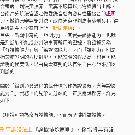
合程度，判決黃無罪，黃妻不服再以此物證提出上訴，
台南高分院法官認定做愛錄音檔內容有性器接合的
證明
力
，撤銷原審無罪判決，改依通姦罪判處黃徒刑5月，得
易科罰金，全案可上訴（
新聞連結
）。
首先，新聞中寫的「證明力」，其實是證據能力，也就
是判斷能不能成為判決事實所用的證據，將證據分為
「有證據能力」與「無證據能力」。而「證明力」則是
指證據證明的程度到哪，可能證明的程度高，也有可能
證明的程度低，是由負責審判的法官依自由心證來加以
判斷的！
關於「錄到通姦過程的錄音檔案作為證據時，有無證據
能力？」實務上的見解是分歧的，正反兩說都有，詳見
如下：
《甲說》認為沒有證據能力，而應予排除該證據。
刑事訴訟法
上『證據排除原則』，係指將具有證