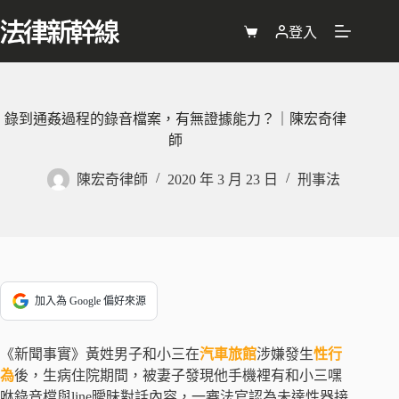
跳
至
登入
購
主
物
要
車
內
容
錄到通姦過程的錄音檔案，有無證據能力？｜陳宏奇律
師
陳宏奇律師
2020 年 3 月 23 日
刑事法
加入為 Google 偏好來源
《新聞事實》黃姓男子和小三在
汽車旅館
涉嫌發生
性行
為
後，生病住院期間，被妻子發現他手機裡有和小三嘿
咻錄音檔與line曖昧對話內容，一審法官認為未達性器接