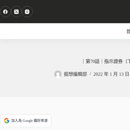
跳
至
主
要
內
容
｜第70話｜指示證券（
掘想編輯部
2022 年 1 月 13 日
加入為 Google 偏好來源