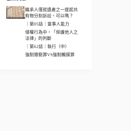
繼承人僅就遺產之一提起共
有物分割訴訟，可以嗎？
｜第05話｜當事人能力
侵權行為中，「保護他人之
法律」的判斷
｜第62話｜執行（中）
強制猥褻罪VS強制觸摸罪