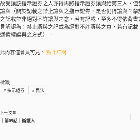
故受讓該指示證券之人亦得再將指示證券讓與給第三人，但
讓與（關於記載之禁止讓與之指示證券，是否仍得讓與？學
之記載並非絕對不許讓與之意，若有記載，至多不得依背書
見解認為：禁止讓與之記載為絕對不許讓與之意，若有記載
通債權讓與之方式）。
此內容僅會員可見。
點此訂閱
標籤
#
指示證券
#
民法
上一
文章
｜第09話｜辯護人