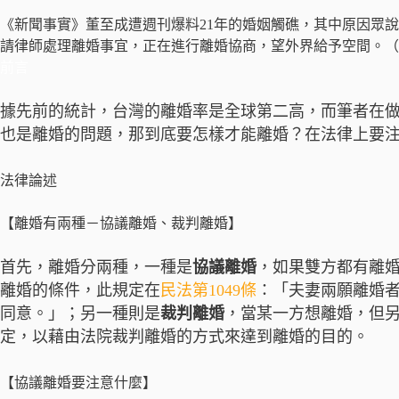
《新聞事實》董至成遭週刊爆料21年的婚姻觸礁，其中原因眾
請律師處理離婚事宜，正在進行離婚協商，望外界給予空間。（
前言
據先前的統計，台灣的離婚率是全球第二高，而筆者在
也是離婚的問題，那到底要怎樣才能離婚？在法律上要
法律論述
【離婚有兩種－協議離婚、裁判離婚】
首先，離婚分兩種，一種是
協議離婚
，如果雙方都有離
離婚的條件，此規定在
民法第1049條
：「夫妻兩願離婚
同意。」；另一種則是
裁判離婚
，當某一方想離婚，但
定，以藉由法院裁判離婚的方式來達到離婚的目的。
【協議離婚要注意什麼】