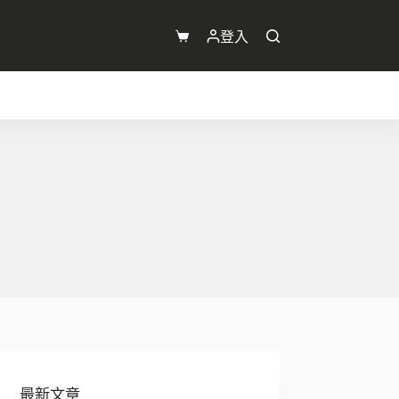
登入
購
物
車
最新文章