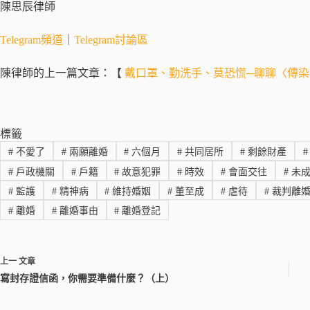
陳思辰律師
Telegram頻道
｜
Telegram討論區
陳律師的上一篇文章：【
戴口罩、勤洗手、莫恐慌─聊聊〈傳
標籤
#
不愛了
#
兩願離婚
#
六個月
#
共同居所
#
剩餘財產
#
#
戶政機關
#
戶籍
#
故意犯罪
#
時效
#
會面交往
#
未成
#
監護
#
精神病
#
維持婚姻
#
董至成
#
虐待
#
裁判離
#
離婚
#
離婚事由
#
離婚登記
上一
文章
寫封存證信函，你需要準備什麼？（上）