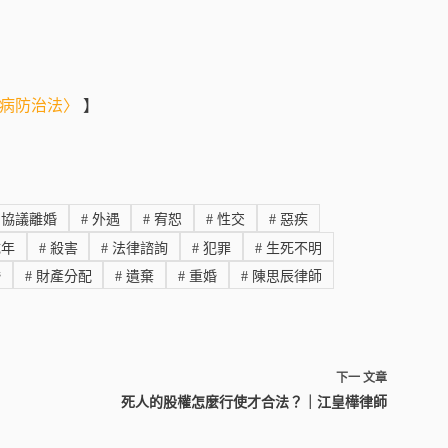
染病防治法〉
】
協議離婚
#
外遇
#
宥恕
#
性交
#
惡疾
年
#
殺害
#
法律諮詢
#
犯罪
#
生死不明
婚
#
財產分配
#
遺棄
#
重婚
#
陳思辰律師
下一
文章
死人的股權怎麼行使才合法？｜江皇樺律師