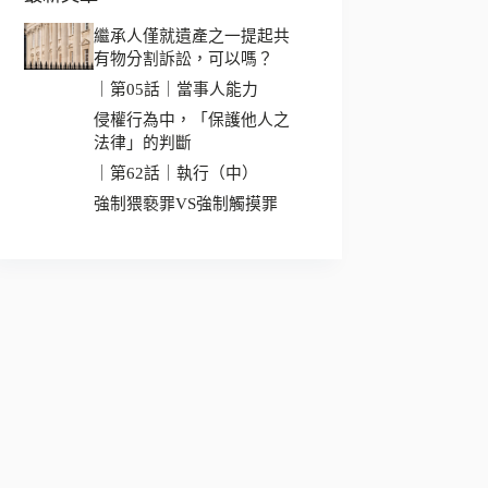
繼承人僅就遺產之一提起共
有物分割訴訟，可以嗎？
｜第05話｜當事人能力
侵權行為中，「保護他人之
法律」的判斷
｜第62話｜執行（中）
強制猥褻罪VS強制觸摸罪