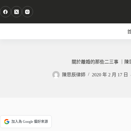
跳
至
主
要
內
容
關於離婚的那些二三事 ｜陳
陳思辰律師
2020 年 2 月 17 日
加入為 Google 偏好來源