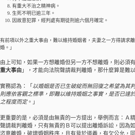
有重大不治之精神病。
生死不明已逾三年。
因故意犯罪，經判處有期徒刑逾六個月確定。
有前項以外之重大事由，難以維持婚姻者，夫妻之一方得請求離
婚。」
由上可知，如果一方想離婚但另一方不想離婚，則必須
重大事由
」，才能向法院聲請裁判離婚，那什麼算是難
實務認為：「
以婚姻是否已生破綻而無回復之希望為其
則應依客觀之標準，即難以維持婚姻之事實，是否已達
之程度而定
。」
更重要的是，必須是由無責的一方提出，舉例而言：Ａ精
聲請裁判離婚，只有無責的Ｂ可以提出離婚訴訟，因為
恣意離婚，破壞婚姻秩序，且有背於道義，有欠公允，