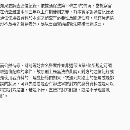
如果要調查通信紀錄，依據通保法第11條之1的情況，當檢察官
在偵查最重本刑三年以上有期徒刑之罪，有事實足認通信紀錄及
通信使用者資料於本案之偵查有必要性及關連性時，除有急迫情
形不及事先聲請者外，應以書面聲請該管法院核發調取票。
而公然侮辱、誹謗等妨害名譽案件並非通保法第5條所規定可調
取通信紀錄的案件，故原則上是無法依此調到對方的通信紀錄或
是使用者資料的。建議粉絲們如果下次遇到網路上的謾罵或是誹
謗的狀況，可以先看看是否有辦法掌握對方的身分資料或是可以
特定對方是誰，若是不行，直接將對方封鎖，或是不予理會就
好。