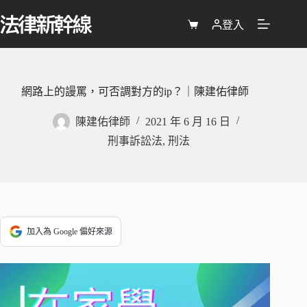
跳
至
登入
購
主
物
要
車
內
容
網路上的謾罵，可否調對方的ip？｜陳建佑律師
陳建佑律師
2021 年 6 月 16 日
刑事訴訟法
,
刑法
加入為 Google 偏好來源