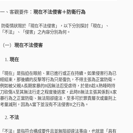
一、客觀要件：
現在不法侵害＋防衛行為
防衛情狀限於「現在不法侵害」，以下分別探討「現在」、
「不法」、「侵害」之內容分別為何。
（一）
現在不法侵害
1.
現在
「現在」是指迫在眼前、業已進行或正在持續。如果侵害行為已
經結束，那後續的反擊等行為只是復仇，不得主張為正當防衛。
例如被父親A長期家暴的B因無法忍受虐待，於是B趁A熟睡時持
刀砍傷A至其無法行走之程度後逃家，此時B無法主張其係對A家
暴行為之正當防衛、無法阻卻違法，至多可於罪責層次或量刑上
考量減刑，因為A當下並沒有不法侵害B之行為。
2.
不法
「不法」是指符合構成要件且並無阻卻違法事由，也就是「具有