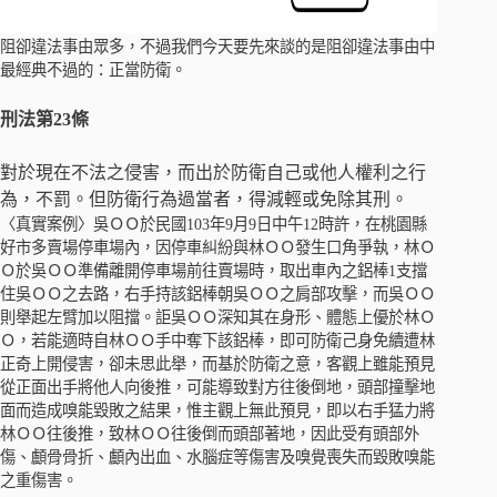
阻卻違法事由眾多，不過我們今天要先來談的是阻卻違法事由中
最經典不過的：正當防衛。
刑法第23條
對於現在不法之侵害，而出於防衛自己或他人權利之行
為，不罰。但防衛行為過當者，得減輕或免除其刑。
〈真實案例〉吳ＯＯ於民國103年9月9日中午12時許，在桃園縣
好市多賣場停車場內，因停車糾紛與林ＯＯ發生口角爭執，林Ｏ
Ｏ於吳ＯＯ準備離開停車場前往賣場時，取出車內之鋁棒1支擋
住吳ＯＯ之去路，右手持該鋁棒朝吳ＯＯ之肩部攻擊，而吳ＯＯ
則舉起左臂加以阻擋。詎吳ＯＯ深知其在身形、體態上優於林Ｏ
Ｏ，若能適時自林ＯＯ手中奪下該鋁棒，即可防衛己身免續遭林
正奇上開侵害，卻未思此舉，而基於防衛之意，客觀上雖能預見
從正面出手將他人向後推，可能導致對方往後倒地，頭部撞擊地
面而造成嗅能毀敗之結果，惟主觀上無此預見，即以右手猛力將
林ＯＯ往後推，致林ＯＯ往後倒而頭部著地，因此受有頭部外
傷、顱骨骨折、顱內出血、水腦症等傷害及嗅覺喪失而毀敗嗅能
之重傷害。