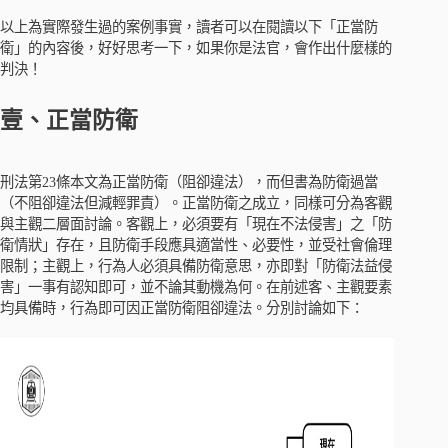
以上為實際發生過的案例事實，讀者可以在閱讀以下「正當防
衛」的內容後，好好思考一下，如果你是法官，會作出什麼樣的
判決！
壹、正當防衛
刑法第23條本文為正當防衛（阻卻違法），而但書為防衛過當
（不阻卻違法但減輕罪責）。正當防衛之成立，同樣可分為客觀
與主觀二層面討論。客觀上，必須要有「現在不法侵害」之「防
衛情狀」存在，且防衛手段應具適當性、必要性，並受社會倫理
限制；主觀上，行為人必須具備防衛意思，亦即對「防衛法益侵
害」一事有認知即可，並不論其動機為何。在前述客、主觀要素
均具備時，行為即可因正當防衛阻卻違法。分別討論如下：