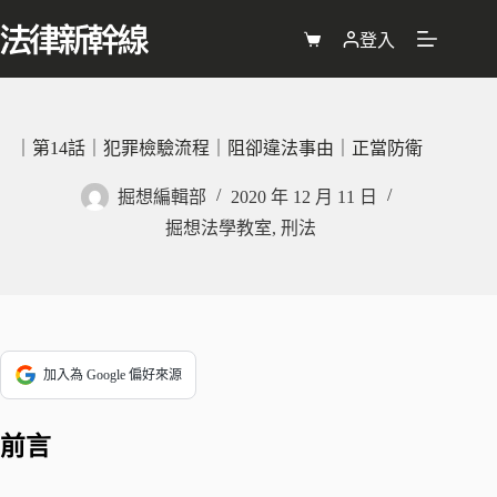
跳
至
登入
購
主
物
要
車
內
容
｜第14話｜犯罪檢驗流程｜阻卻違法事由｜正當防衛
掘想編輯部
2020 年 12 月 11 日
掘想法學教室
,
刑法
加入為 Google 偏好來源
前言