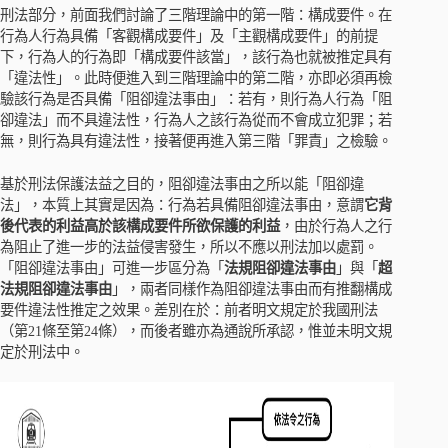
刑法部分，前面我們討論了三階理論中的第一階：構成要件。在
行為人行為具備「客觀構成要件」及「主觀構成要件」的前提
下，行為人的行為即「構成要件該當」，該行為也就被推定具有
「違法性」。此時便進入到三階理論中的第二階，亦即必須再檢
驗該行為是否具備「阻卻違法事由」：若有，則行為人行為「阻
卻違法」而不具違法性，行為人之該行為從而不會成立犯罪；若
無，則行為具有違法性，接著便再進入第三階「罪責」之檢驗。
基於刑法保護法益之目的，阻卻違法事由之所以能「阻卻違
法」，本質上其實是因為：行為若具備阻卻違法事由，意謂
它背
後代表的利益高於該構成要件所欲保護的利益
，由於行為人之行
為阻止了進一步的法益侵害發生，所以不應以刑法加以處罰。
「阻卻違法事由」可進一步區分為「
法規阻卻違法事由
」與「
超
法規阻卻違法事由
」，兩者同樣作為阻卻違法事由而有推翻構成
要件違法性推定之效果。差別在於：前者明文規定於我國刑法
（第21條至第24條），而後者雖亦為通說所承認，惟並未明文規
定於刑法中。