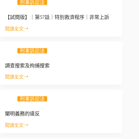
刑事訴訟法
褻
罪
VS
【試閱版】｜第57話｜特別救濟程序｜非常上訴
強
制
閱讀全文
【試
觸
閱
摸
版】
罪
刑事訴訟法
｜
第
57
調查搜索及拘捕搜索
話
｜
閱讀全文
調
特
查
別
搜
救
刑事訴訟法
索
濟
及
程
拘
闡明義務的違反
序
捕
｜
閱讀全文
搜
非
闡
索
常
明