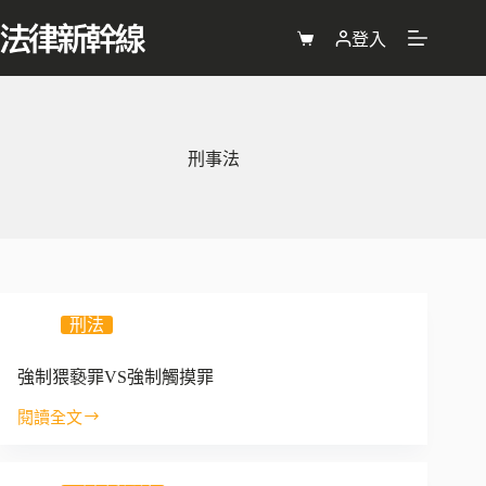
跳
至
登入
購
主
物
要
車
內
容
刑事法
刑法
強制猥褻罪VS強制觸摸罪
閱讀全文
強
制
猥