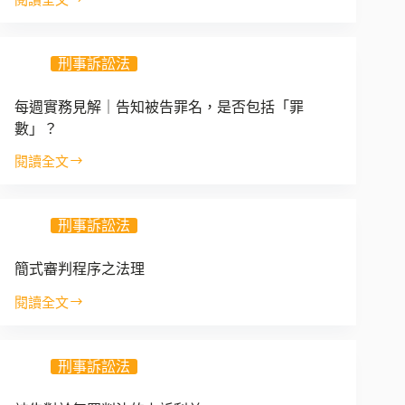
每
不
之
週
行？
解
實
釋
刑事訴訟法
務
見
解
每週實務見解｜告知被告罪名，是否包括「罪
｜
數」？
附
帶
閱讀全文
每
搜
週
索
實
與
刑事訴訟法
務
同
見
意
解
簡式審判程序之法理
搜
｜
索
閱讀全文
告
簡
競
知
式
合
被
審
時，
告
刑事訴訟法
判
法
罪
程
律
名，