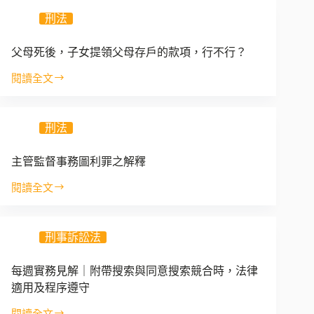
上
義
刑法
訴
務
的
違
父母死後，子女提領父母存戶的款項，行不行？
反
閱讀全文
父
母
死
刑法
後，
子
女
主管監督事務圖利罪之解釋
提
閱讀全文
領
主
父
管
母
監
存
刑事訴訟法
督
戶
事
的
務
每週實務見解｜附帶搜索與同意搜索競合時，法律
款
圖
適用及程序遵守
項，
利
行
罪
閱讀全文