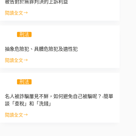
序
適
被告對於無罪判決的上訴利益
是
之
用
否
閱讀全文
法
及
被
包
理
程
告
括
序
對
「罪
遵
刑法
於
數」？
守
無
罪
抽象危險犯、具體危險犯及適性犯
判
閱讀全文
決
抽
的
象
上
危
訴
刑法
險
利
犯、
益
具
名人被詐騙屢見不鮮，如何避免自己被騙呢？-簡單
體
談「查稅」和「洗錢」
危
險
閱讀全文
名
犯
人
及
被
適