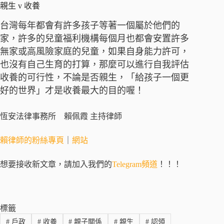
親生 v 收養
台灣每年都會有許多孩子等著一個屬於他們的
家，許多的兒童福利機構每個月也都會安置許多
無家或高風險家庭的兒童，如果自身能力許可，
也沒有自己生育的打算，那麼可以進行自我評估
收養的可行性，不論是否親生，「給孩子一個更
好的世界」才是收養最大的目的喔！
恆安法律事務所 賴佩霞 主持律師
賴律師的粉絲專頁
｜
網站
想要接收新文章，請加入我們的
Telegram頻道
！！！
標籤
#
戶政
#
收養
#
親子關係
#
親生
#
認領