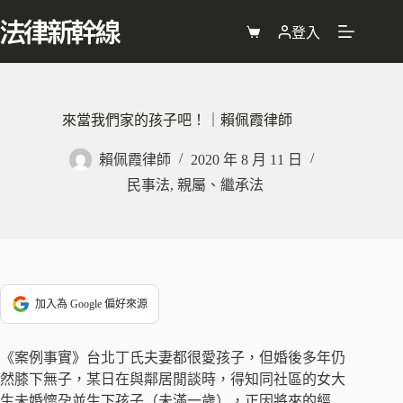
跳
至
登入
購
主
物
要
車
內
容
來當我們家的孩子吧！｜賴佩霞律師
賴佩霞律師
2020 年 8 月 11 日
民事法
,
親屬、繼承法
加入為 Google 偏好來源
《案例事實》台北丁氏夫妻都很愛孩子，但婚後多年仍
然膝下無子，某日在與鄰居閒談時，得知同社區的女大
生未婚懷孕並生下孩子（未滿一歲），正因將來的經