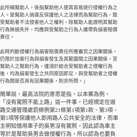
此所稱幫助人，係指幫助他人使其容易遂行侵權行為之
人。是幫助人倘違反保護他人之法律而為幫助行為，致
受幫助者不法侵害他人之權利，除幫助人能證明其幫助
行為無過失外，均應與受幫助之行為人連帶負損害賠償
責任。
此時判斷侵權行為損害賠償責任所應審究之因果關係，
仍限於加害行為與損害發生及其範圍間之因果關係，至
幫助人之幫助行為，僅須於結合受幫助者之侵權行為
後，均為損害發生之共同原因即足，與受幫助者之侵權
行為間是否具有因果關係，則非所問。」
簡單說，最高法院的意思是指，以本案為例，
「沒有駕照不能上路」這一件事，已經規定在道
路交通管理處罰條例第21條第1項第1款、第3項、
第5項等保護他人即用路人公共安全的法律，而車
主明知借用車子的吳男沒有駕照，因此認為車主
等於是幫助吳男去做侵權行為，所以認為也要負