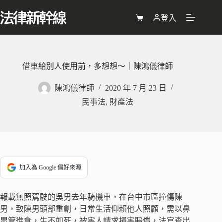
跳
至
登入
購
主
物
要
車
內
容
借車給別人使用前，多想想～｜陳鴻儀律師
陳鴻儀律師
2020 年 7 月 23 日
民事法
,
財產法
加入為 Google 偏好來源
報載無照駕駛的吳男去年騎機車，在台中市區撞傷陳
男，致陳男頭部重創，日常生活仰賴他人照顧，需以鼻
胃管進食，生不如死，被害人請求損害賠償，法官查出