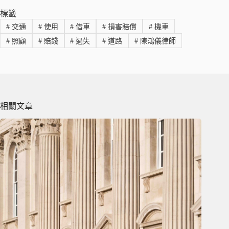
標籤
#
交通
#
使用
#
借車
#
損害賠償
#
機車
#
照顧
#
賠錢
#
過失
#
道路
#
陳鴻儀律師
相關文章