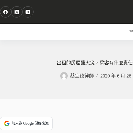
跳
至
主
要
內
容
出租的房屋釀火災，房客有什麼責任
蔡宜臻律師
2020 年 6 月 26
加入為 Google 偏好來源