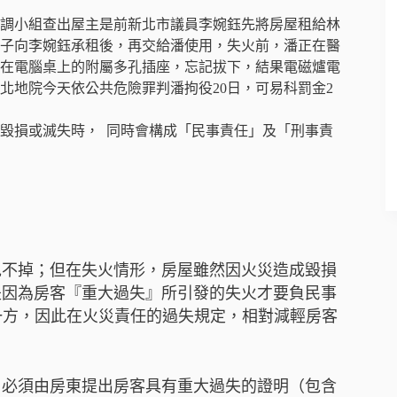
火調小組查出屋主是前新北市議員李婉鈺先將房屋租給林
子向李婉鈺承租後，再交給潘使用，失火前，潘正在醫
在電腦桌上的附屬多孔插座，忘記拔下，結果電磁爐電
北地院今天依公共危險罪判潘拘役20日，可易科罰金2
毀損或滅失時， 同時會構成「民事責任」及「刑事責
免不掉；但在失火情形，房屋雖然因火災造成毀損
是因為房客『重大過失』所引發的失火才要負民事
的一方，因此在火災責任的過失規定，相對減輕房客
，必須由房東提出房客具有重大過失的證明（包含