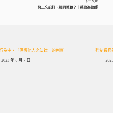
下一
文章
勞工忘記打卡視同曠職？｜蔡政峯律師
行為中，「保護他人之法律」的判斷
強制猥褻
2023 年 8 月 7 日
202