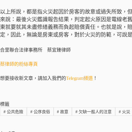
以上所說，都是指火災起因於房客的故意或過失所致，
來說：最後火災鑑識報告結果，判定起火原因是電線老
東就要就其未盡修繕義務而負起賠償責任。也就是說，
定，因此，無論是房東或房客，對於火災的防範，可說
合里聯合法律事務所 蔡宜臻律師
蔡律師的粉絲專頁
想要接收新文章，請加入我們的
Telegram頻道
！
標籤
#
公共危險
#
公序良俗
#
故意
#
欠缺一般人的注意
#
火災