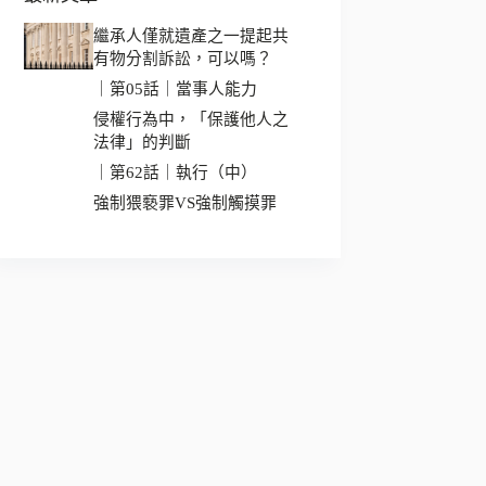
繼承人僅就遺產之一提起共
有物分割訴訟，可以嗎？
｜第05話｜當事人能力
侵權行為中，「保護他人之
法律」的判斷
｜第62話｜執行（中）
強制猥褻罪VS強制觸摸罪