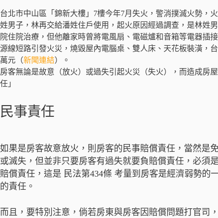
台北市中山區「錦新大樓」7樓今年7月失火，警消撲滅火勢，
姓男子，林再交給潘姓住戶使用，起火原因經過調查，是林姓男
院住院治療，但他離家時曾將電風扇、電磁爐和音箱等電器插接
源線短路引發火災，燒毀屋內電腦桌、雙人床、天花板裝潢，台
萬元（
新聞連結
）。
房客無論是故意（放火）或過失引起火災（失火），而造成房屋
任」
民事責任
如果是房客故意放火，則房客的民事賠償責任，當然是
或滅失，但並非只要房客有過失就要負賠償責任，必須
賠償責任，這是 民法第434條 考量到房客是經濟弱勢
的責任。
而且，要特別注意，倘若房東與房客因賠償問題打官司