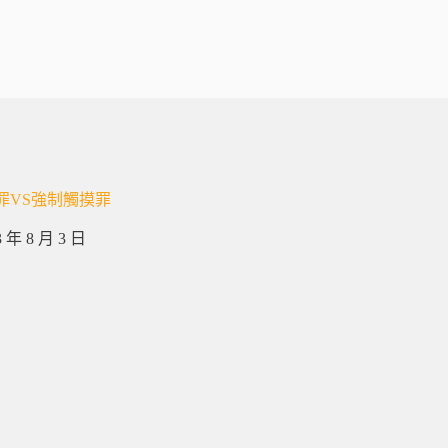
罪VS強制觸摸罪
3 年 8 月 3 日