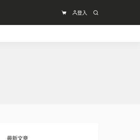
登入
購
物
車
最新文章