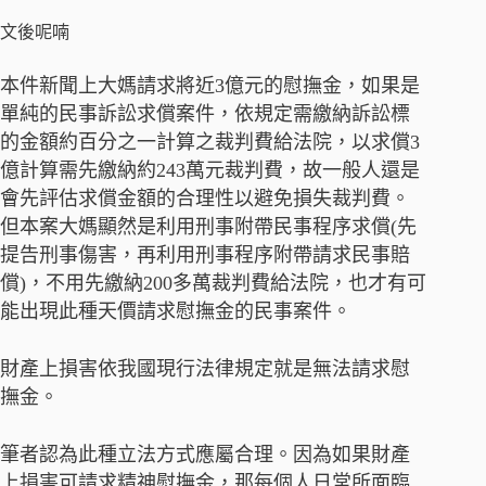
文後呢喃
本件新聞上大媽請求將近3億元的慰撫金，如果是
單純的民事訴訟求償案件，依規定需繳納訴訟標
的金額約百分之一計算之裁判費給法院，以求償3
億計算需先繳納約243萬元裁判費，故一般人還是
會先評估求償金額的合理性以避免損失裁判費。
但本案大媽顯然是利用刑事附帶民事程序求償(先
提告刑事傷害，再利用刑事程序附帶請求民事賠
償)，不用先繳納200多萬裁判費給法院，也才有可
能出現此種天價請求慰撫金的民事案件。
財產上損害依我國現行法律規定就是無法請求慰
撫金。
筆者認為此種立法方式應屬合理。因為如果財產
上損害可請求精神慰撫金，那每個人日常所面臨