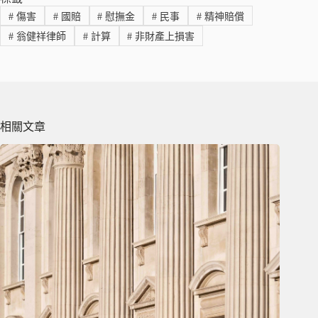
#
傷害
#
國賠
#
慰撫金
#
民事
#
精神賠償
#
翁健祥律師
#
計算
#
非財產上損害
相關文章