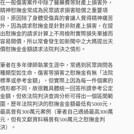
在一般傷害案件中除了醫藥費等財產上損害外，
精神慰撫金常成為民眾請求損害賠償之重要項
目，原因除了身體受傷真的會讓人覺得精神痛苦
外，因為請求慰撫金是針對非財產上損害，在提
出慰撫金的請求計算上不用檢附實際損失單據而
容易開價，所以常會發生如新聞中之大媽提出天
價慰撫金金額請求法院判決之情形。
筆者在多年律師執業生涯中，常遇到民眾詢問各
種類型如生命、傷害等損害之慰撫金有無「法院
標準或參考金額」，但實際上因為每一件個案的
情形都不同，故很難具體統一回答所謂參考公定
金額，但依法院判決查詢分析可得出一個區間範
圍，歷年法院判決的慰撫金金額最低有5000元，
最高曾有300萬元案例（筆者自己遇過最高300萬
元，但有文獻資料稱曾有500萬元之慰撫金判
決）。