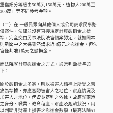
重傷細分等級由50萬到150萬元、植物人200萬至
300萬」等不同參考金額。
（二）在 一般民眾向其他個人或公司請求民事賠
償案件，法律並沒有直接規定計算慰撫金之標
準，完全交由民事法院法官個案認定，就如同本
則新聞中之大媽雖然請求近3億元之慰撫金，但法
官僅判准1萬元之慰撫金。
而法院就計算慰撫金之方式，通常判斷標準如
下：
關於慰撫金之多寡，應以被害人精神上所受之苦
痛為準據，亦應審酌被害人之地位、家庭情況及
加害人之地位，俾資為審判之依據，故應就兩造
之身分、職業、教育程度、財產及經濟狀況，用
以判斷非財產上損害之慰撫金數額（最高法院51