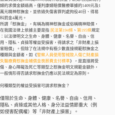
婦的求償金額過高，僅判康婦賠償醫療單據的1409元及1
萬元精神慰撫金，並依過失傷害罪判處拘役40日、得易
科罰金4萬元。
所謂「慰撫金」，有稱為精神慰撫金或俗稱精神賠償，
在我國法律上依據主要是指
民法第194條
、
第195條
規定
：以法律明文之生命、身體、健康、名譽、自由、信
用、隱私、貞操等權益受損害，得請求之「非財產上損
害賠償」。但除了在法規中有極少數直接規範慰撫金之
種類與金額者，如《
警察人員使用警械致人傷亡財產損
失醫療費慰撫金補償金喪葬費支付標準
》，是直接將受
傷、身心障礙及死亡等類型之慰撫金明文規範金額外，
一般情形得否請求慰撫金仍應以民法規定為原則。
何種類型的權益受損害可請求慰撫金？
僅限於生命、身體、健康、名譽、自由、信用、
隱私、貞操或其他人格、身分法益情節重大（例
如侵害配偶權）等「非財產上損害」。