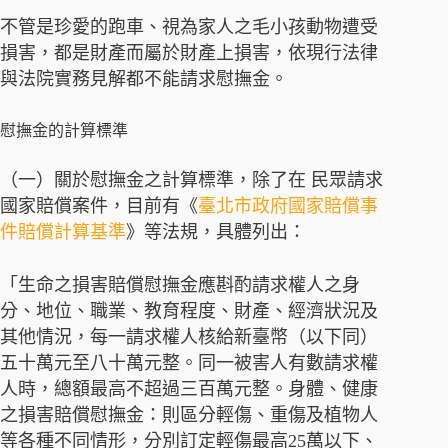
不管是珍愛的跑車、視為家人之毛小孩動物遭受
損害，都是財產而屬於財產上損害，依現行法律
與法院實務見解都不能請求慰撫金。
慰撫金的計算標準
（一）關於慰撫金之計算標準，除了在 民眾請求
國家賠償案件，目前有《
臺北市政府國家賠償事
件賠償計算基準
》等法規，具體列出：
「生命之損害賠償慰撫金應斟酌請求權人之身
分、地位、職業、教育程度、財產、經濟狀況及
其他情況，每一請求權人核給新臺幣（以下同）
五十萬元至八十萬元整。同一被害人有數請求權
人時，總額最高不超過三百萬元整。身體、健康
之損害賠償慰撫金：則區分輕傷、重傷及植物人
等各種不同情形，分別訂定輕傷最高25萬以下、