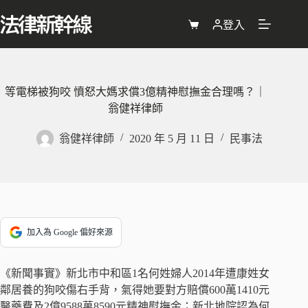
跳
至
登入
購
主
物
要
車
內
容
等電梯被狗咬 憤怒大媽求償3億精神慰撫金合理嗎？｜
翁健祥律師
翁健祥律師
2020 年 5 月 11 日
民事法
加入為 Google 偏好來源
《新聞事實》新北市中和區1名何姓婦人2014年遭康姓女
鄰居養的狗咬傷右手背，氣得她要對方賠償600萬1410元
醫藥費及2億9588萬8590元精神慰撫金；新北地院認為何