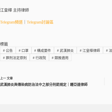
江皇樺 主持律師
Telegram頻道
｜
Telegram討論區
標籤
#
公告
#
口罩
#
構成要件
#
武漢肺炎
#
江皇樺律師
#
法
#
罪刑法定原則
#
行政院
#
類推適用
上一
文章
武漢肺炎與傳染病防治法中之部分刑罰規定｜鍾亞達律師