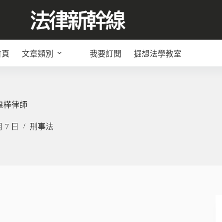
首頁
文章類別
我要訂閱
掘想法學教室
皇樺律師
月 7 日
刑事法