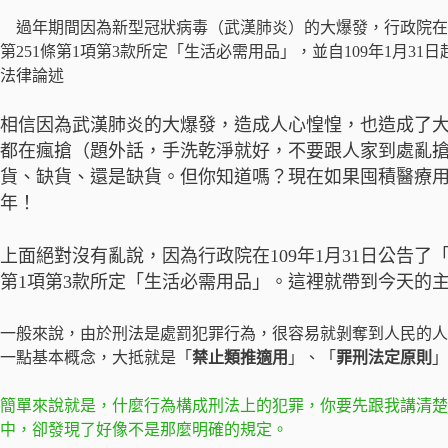
過年期間因為新型冠狀病毒（武漢肺炎）的大爆發，行政院在1
第251條第1項第3款所定「生活必需用品」，並自109年1月31
法律論述
相信因為武漢肺炎的大爆發，造成人心惶惶，也造成了
都在瘋搶（題外話，手洗乾淨就好，不要跟人家到處亂
貨、缺貨、還是缺貨。但你知道嗎？現在如果囤積醫療
年！
上面絕對沒有亂說，因為行政院在109年1月31日公告了
第1項第3款所定「生活必需用品」。這裡就帶到今天的主題
一般來說，由於刑法是處罰犯罪行為，很容易就剝奪到人民的人
一點基本概念，大抵就是「
禁止類推適用
」、「
罪刑法定原則
」
簡單來說就是，什麼行為構成刑法上的犯罪，你要先跟我講清楚，
中，卻發現了好像不是那麼明確的規定。