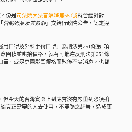
違反所謂「罪刑法定原則」。
權。像是
司法院大法官解釋第680號
就曾經針對
「
管制物品及其數額
」交給行政院公告，認定違
醫用口罩及外科手術口罩」為刑法第251條第1項
惡意囤積並哄抬價格，就有可能違反刑法第251條
口罩、或是意圖影響價格而散佈不實消息，也都
炎。但今天的台灣實際上到底有沒有嚴重到必須搶
留給真正需要的人去使用，不要隨之起舞，造成更