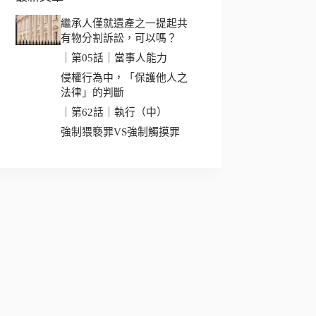
繼承人僅就遺產之一提起共
有物分割訴訟，可以嗎？
｜第05話｜當事人能力
侵權行為中，「保護他人之
法律」的判斷
｜第62話｜執行（中）
強制猥褻罪VS強制觸摸罪