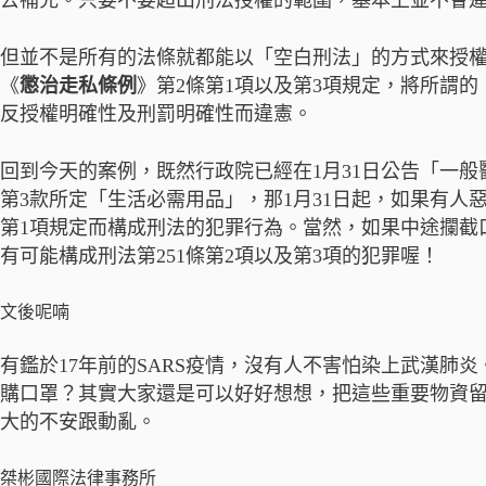
去補充。只要不要超出刑法授權的範圍，基本上並不會
但並不是所有的法條就都能以「空白刑法」的方式來授
《
懲治走私條例
》第2條第1項以及第3項規定，將所謂的
反授權明確性及刑罰明確性而違憲。
回到今天的案例，既然行政院已經在1月31日公告「一般
第3款所定「生活必需用品」，那1月31日起，如果有人
第1項規定而構成刑法的犯罪行為。當然，如果中途攔截
有可能構成刑法第251條第2項以及第3項的犯罪喔！
文後呢喃
有鑑於17年前的SARS疫情，沒有人不害怕染上武漢肺
購口罩？其實大家還是可以好好想想，把這些重要物資
大的不安跟動亂。
桀彬國際法律事務所