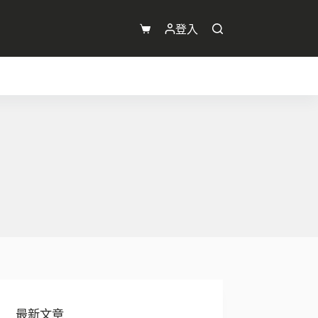
登入
購
物
車
最新文章