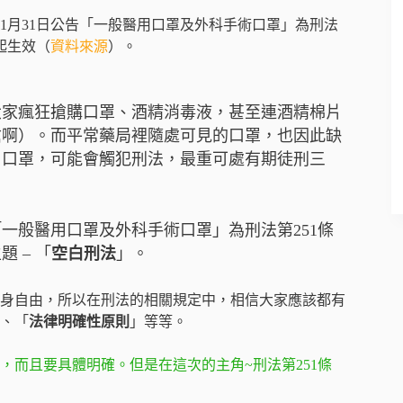
月31日公告「一般醫用口罩及外科手術口罩」為刑法
日起生效（
資料來源
）。
大家瘋狂搶購口罩、酒精消毒液，甚至連酒精棉片
搶啊）。而平常藥局裡隨處可見的口罩，也因此缺
用口罩，可能會觸犯刑法，最重可處有期徒刑三
「一般醫用口罩及外科手術口罩」為刑法第251條
 – 「
空白刑法
」。
身自由，所以在刑法的相關規定中，相信大家應該都有
、「
法律明確性原則
」等等。
而且要具體明確。但是在這次的主角~刑法第251條