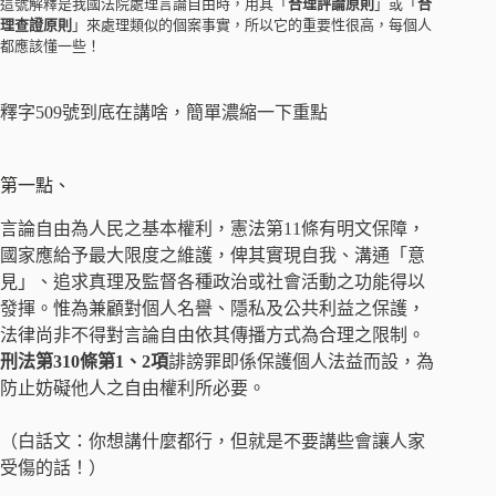
這號解釋是我國法院處理言論自由時，用其「
合理評論原則
」或「
合
理查證原則
」來處理類似的個案事實，所以它的重要性很高，每個人
都應該懂一些！
釋字509號到底在講啥，簡單濃縮一下重點
第一點、
言論自由為人民之基本權利，憲法第11條有明文保障，
國家應給予最大限度之維護，俾其實現自我、溝通「意
見」、追求真理及監督各種政治或社會活動之功能得以
發揮。惟為兼顧對個人名譽、隱私及公共利益之保護，
法律尚非不得對言論自由依其傳播方式為合理之限制。
刑法第310條第1、2項
誹謗罪即係保護個人法益而設，為
防止妨礙他人之自由權利所必要。
（白話文：你想講什麼都行，但就是不要講些會讓人家
受傷的話！）