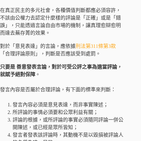
在真正民主的多元社會，各種價值判斷都應必須容許，
不該由公權力去認定什麼樣的評論是「正確」或是「錯
誤」，只能透過言論自由市場的機制，讓真理愈辯愈明
而達去蕪存菁的效果。
對於「意見表達」的言論，應依據
刑法第311條第3款
「合理評論原則」，判斷是否應該受到處罰。
只要是 善意發表言論，對於可受公評之事為適當評論，
就賦予絕對保障
。
發言內容是否屬於合理評論，有下面的標準來判斷：
發言內容必須是意見表達，而非事實陳述；
所評論的事情必須要和公眾利益有關；
評論的根據，或所評論的事實必須隨同評論一併公
開陳述，或已經是眾所皆知；
發言者發表該評論時，其動機不是以毀損被評論人