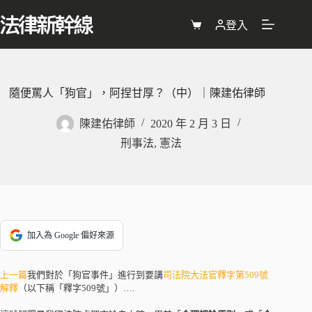
跳
至
登入
購
主
物
要
車
內
容
隨便罵人「狗官」，阿捏甘厚？（中）｜陳建佑律師
陳建佑律師
2020 年 2 月 3 日
刑事法
,
憲法
加入為 Google 偏好來源
上一篇
我們對於「狗官事件」進行到要講
司法院大法官釋字第509號
解釋
（以下稱「釋字509號」）….