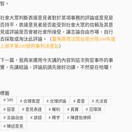
智。
社會大眾判斷表達意見者對於某項事務的評論或意見是
否持平，表達意見者是否能受到社會大眾的信賴及其意
見或評論是否會被社會所接受，讓言論自由市場，自行
去採取或淘汰此評論。（
臺灣高等法院台南分院104年度
上易字第189號刑事判決意旨
）
下一篇，我再來運用今天講的內容到這次狗官事件的事
實，先講結論，評論前請先做好功課，不然是在哈囉！
標籤
#
509
#
合理查證
#
合理評論
#
善意
#
大法官
#
惡意
#
意見表達
#
權利
#
真實
#
范瑋琪
#
言論自由
#
誹謗
#
釋字
#
陳建佑律師
#
陳述意見