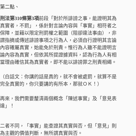
第二點、
刑法第310條第3項
前段「對於所誹謗之事，能證明其為
真實者，不罰」，係針對言論內容與「事實」相符者之
保障，並藉以限定刑罰權之範圍（阻卻違法事由），非
謂指摘或傳述誹謗事項之行為人，必須自行證明其言論
內容確屬真實，始能免於刑責。惟行為人雖不能證明言
論內容為真實，但依其所提證據資料，認為行為人有相
當理由確信其為真實者，即不能以誹謗罪之刑責相繩。
（白話文：你講的話是真的，就不會被處罰，就算不是
完全真實的，你只要講的有所本，那就ＯＫ！）
再來，我們需要釐清兩個概念「陳述事實」及「意見表
達」！
二者不同，「事實」能查證其真實與否，但「意見」則
為主觀的價值判斷，無所謂真實與否。