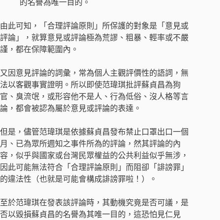
的名譽為唯一目的。
由此可知，「合理評論原則」所保護的對象是「意見或
評論」，就算意見或評論極為荒謬、粗暴、輕率或不嚴
謹，都在保障範圍內。
又因意見評論的詞彙，常為個人主觀評價性的語詞，無
法以客觀事實證明。所以即使范瑋琪批評蘇貞昌為狗
官、臭流氓，或形容他不是人、行為低俗、沒人格等言
論，都會被認為屬於意見或評論的表達。
但是，儘管范瑋琪是依據蘇貞昌發布禁止口罩出口一個
月、已為眾所週知之事件所為的評論，然其評論的內
容，似乎與國家或台灣民眾權益的公共利益似乎無涉，
因此可能無法符合「合理評論原則」而阻卻「誹謗罪」
的違法性（也就是可能會構成誹謗罪啦！）。
至於范瑋琪在發表該評論時，其動機究竟是否可議，是
否以毀損蘇貞昌的名譽為其唯一目的，這恐怕見仁見