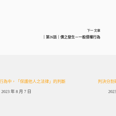
下一
文章
｜第26話｜債之發生－一般侵權行為
行為中，「保護他人之法律」的判斷
判決分割
2023 年 8 月 7 日
202