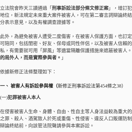
立法院會昨天三讀通過「
刑事訴訟法部分條文修正案
」，增訂犯
地位，新法規定未來重大案件被害人，可在第二審言詞辯論終結
分表示意見，以及有權調查證據等。
此外，為避免被害人遭受二度傷害，在被害人保護方面，也訂定
可陪同，包括閨密、好友、保母或同性伴侶，以及被害人信賴的
私，有需要就可用「屏風」等適當隔離保護措施來遮蔽被害人。
的局外人，而是實際參與者。
」
依據新修正法條整理如下：
一、 被害人有訴訟參與權（
新修正刑事訴訟法第454條之38）
(一)
犯罪被害人本人
在侵害被害人生命、身體、自由、性自主等人身法益較為重大的
之罪、殺人、酒駕致人於死或重傷、性侵害、違反人口販運防制
辯論終結前，向該管法院聲請參與本案訴訟。