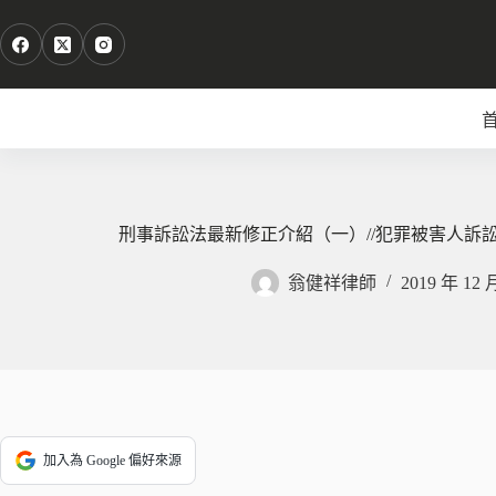
跳
至
主
要
內
容
刑事訴訟法最新修正介紹（一）//犯罪被害人訴
翁健祥律師
2019 年 12 
加入為 Google 偏好來源