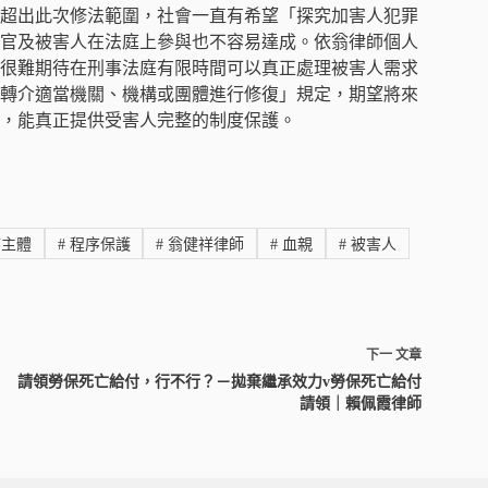
超出此次修法範圍，社會一直有希望「探究加害人犯罪
官及被害人在法庭上參與也不容易達成。依翁律師個人
很難期待在刑事法庭有限時間可以真正處理被害人需求
轉介適當機關、機構或團體進行修復」規定，期望將來
，能真正提供受害人完整的制度保護。
主體
#
程序保護
#
翁健祥律師
#
血親
#
被害人
下一
文章
請領勞保死亡給付，行不行？－拋棄繼承效力v勞保死亡給付
請領｜賴佩霞律師