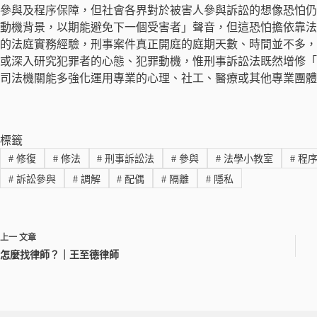
參與及程序保障，但社會各界對於被害人參與訴訟的想像恐怕仍
動機背景，以期能避免下一個受害者」聲音，但這恐怕擔依靠法
的法庭實務經驗，刑事案件真正開庭的庭期天數、時間並不多，
或深入研究犯罪者的心態、犯罪動機，惟刑事訴訟法既然增修「
司法機關能多強化運用專業的心理、社工、醫療或其他專業團體
標籤
#
修復
#
修法
#
刑事訴訟法
#
參與
#
法學小教室
#
程序
#
訴訟參與
#
調解
#
配偶
#
隔離
#
隱私
上一
文章
怎麼找律師？｜王至德律師