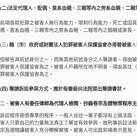
(二)法定代理人、配偶、直系血親、三親等內之旁系血親、二
前項各款犯罪之被害人無行為能力、限制行為能力、死亡或因其
偶、直系血親、三親等內之旁系血親、二親等內之姻親或家長、
(三)
縣（市）政府或財團法人犯罪被害人保護協會亦得替被害
人
但被告具前述身分之一，而無其他前述身分之人聲請者，得由被
罪被害人保護協會為之。被害人戶籍所在地不明者，得由其住（
罪被害人保護協會為之。
(四) 聲請訴訟參與方式，應於每審級向法院提出聲請書狀。
二、
被害人有委任律師為代理人檢閱、抄錄卷宗及證物等程序主
訴訟程序是很專業的程序，一般人往往一輩子都沒有上過法庭，
害人只靠自己的力量無法真正了解並有效參與，故刑事訴訟法新
宗及證物讓被害人充分瞭解案情。被害人可出庭到場表示意見，