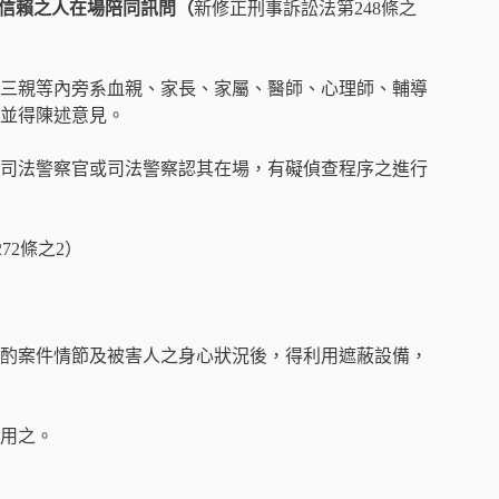
信賴之人在場陪同訊問（
新修正刑事訴訟法第248條之
三親等內旁系血親、家長、家屬、醫師、心理師、輔導
並得陳述意見。
司法警察官或司法警察認其在場，有礙偵查程序之進行
72條之2）
酌案件情節及被害人之身心狀況後，得利用遮蔽設備，
用之。