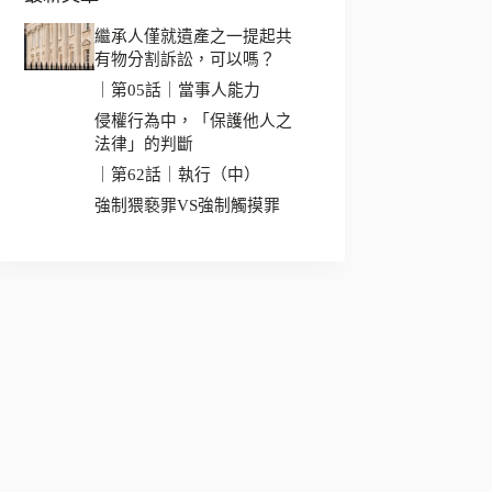
繼承人僅就遺產之一提起共
有物分割訴訟，可以嗎？
｜第05話｜當事人能力
侵權行為中，「保護他人之
法律」的判斷
｜第62話｜執行（中）
強制猥褻罪VS強制觸摸罪