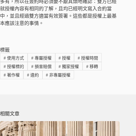
多有，所以在簽約時必須要不厭其煩地確認：雙方已經
就授權內容有相同的了解，且均已經明文寫入合約當
中，並且經過雙方適當有效簽署。這些都是授權上最基
本應該注意的事情。
標籤
#
使用方式
#
專屬授權
#
授權
#
授權時間
#
授權標的
#
損害賠償
#
獨家授權
#
移轉
#
著作權
#
違約
#
非專屬授權
相關文章