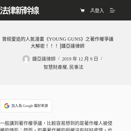
跳
至
登入
購
主
物
要
車
內
容
曾經愛追的人氣漫畫《YOUNG GUNS》之著作權爭議
大解密！！！⎟鍾亞達律師
鍾亞達律師
2019 年 12 月 9 日
智慧財產權
,
民事法
加入為 Google 偏好來源
一般講到著作權爭議，比較容易想到的是著作權人被侵
權的情形；然而，如果著作權的授權沒有好好處理，也