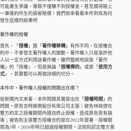
可能產生爭議，導致不僅賺不到授權金，甚至還得賠上
一筆違約所生的損害賠償！我們就來看看本件到底為何
發生這樣的結果吧
著作權的授權
首先，「
授權
」跟「
著作權移轉
」有所不同，在授權合
約中，不會發生著作權人的變動，著作權人只是准許他
人以一定方式利用該著作權。雖然籠統地說是「著作
權」的「授權」，但是無論「
授權標的
」或是「
使用方
式
」，其實都可以再做詳細的切分。
本件中，著作權人授權的問題出在哪？
從新聞內文來看，本件問題其實是出在「
授權時間
」的
問題。原告吉時娛樂股份有限公司主張：被告林政德在
雙方約定之授權期間內擅自終止授權，造成原告受有損
害；被告則主張雙方授權合約是在2012年簽署，授權期
限為3年，2016年時已超過授權期限。法院則認定雙方曾