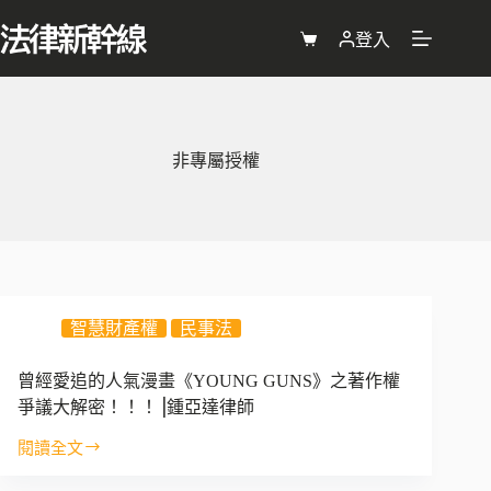
跳
至
登入
購
主
物
要
車
內
容
非專屬授權
智慧財產權
民事法
曾經愛追的人氣漫畫《YOUNG GUNS》之著作權
爭議大解密！！！⎟鍾亞達律師
閱讀全文
曾
經