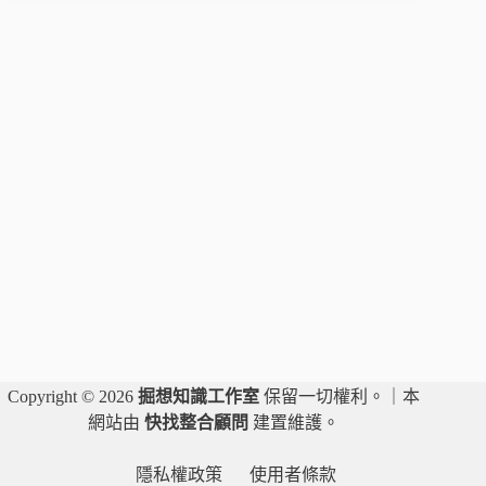
愛
追
的
人
氣
漫
畫
《YOUNG
GUNS》
之
著
作
權
爭
議
大
解
Copyright © 2026
掘想知識工作室
保留一切權利。｜本
密！！！
⎟
網站由
快找整合顧問
建置維護。
鍾
亞
隱私權政策
使用者條款