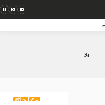
跳
至
主
要
內
容
進口
刑事法
憲法