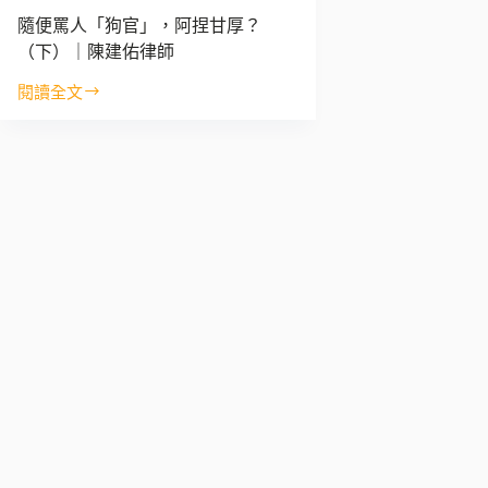
隨便罵人「狗官」，阿捏甘厚？
（下）｜陳建佑律師
閱讀全文
隨
便
罵
人
「狗
官」，
阿
捏
甘
厚？
（下）
｜
陳
建
佑
律
師