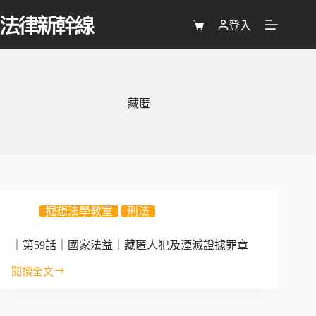
跳
至
登入
購
主
物
要
車
內
容
藏匿
掘想法學教室
刑法
｜第59話｜國家法益｜藏匿人犯及湮滅證據罪章
閱讀全文
｜
第
59