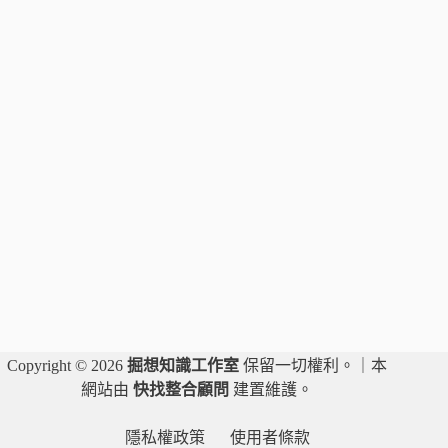
話
｜
國
家
法
益
｜
藏
匿
人
犯
及
湮
滅
證
據
罪
章
Copyright © 2026
掘想知識工作室
保留一切權利。｜本
網站由
快找整合顧問
建置維護。
隱私權政策
使用者條款