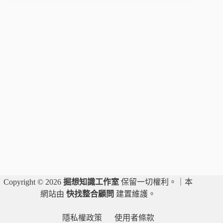
半
外
遇，
是
否
可
以
請
求
精
神
慰
撫
金？
｜
陳
思
Copyright © 2026
掘想知識工作室
保留一切權利。｜本
辰
網站由
快找整合顧問
建置維護。
律
師
隱私權政策
使用者條款