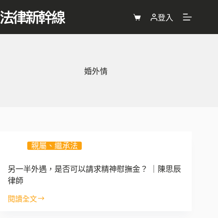
跳
至
登入
購
主
物
要
車
內
容
婚外情
親屬、繼承法
另一半外遇，是否可以請求精神慰撫金？ ｜陳思辰
律師
閱讀全文
另
一