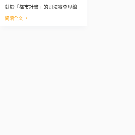
對於「都市計畫」的司法審查界線
閱讀全文
對
於
「都
市
計
畫」
的
司
法
審
查
界
線