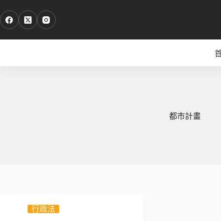
跳
至
主
要
內
容
都市計畫
行政法