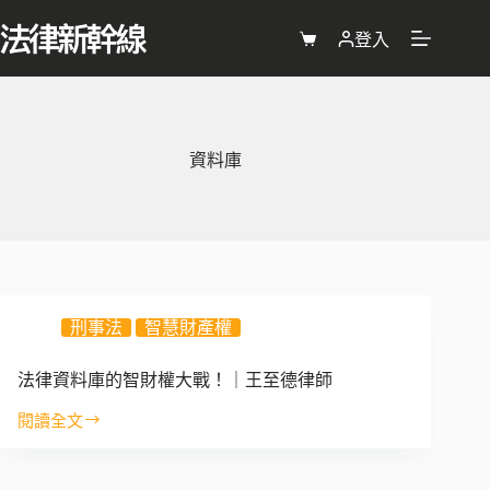
跳
至
登入
購
主
物
要
車
內
容
資料庫
刑事法
智慧財產權
法律資料庫的智財權大戰！｜王至德律師
閱讀全文
法
律
資