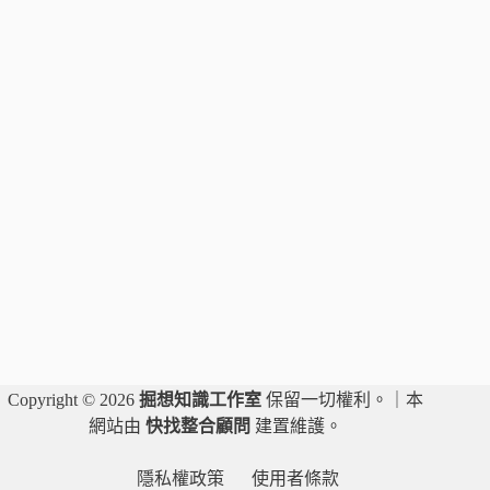
料
庫
的
智
財
權
大
戰！
｜
王
至
德
律
師
Copyright © 2026
掘想知識工作室
保留一切權利。｜本
網站由
快找整合顧問
建置維護。
隱私權政策
使用者條款