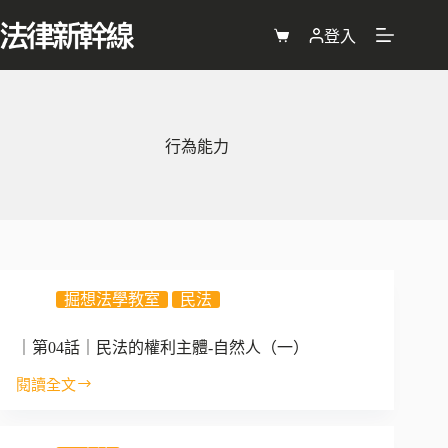
跳
至
登入
購
主
物
要
車
內
容
行為能力
掘想法學教室
民法
｜第04話｜民法的權利主體-自然人（一）
閱讀全文
｜
第
04