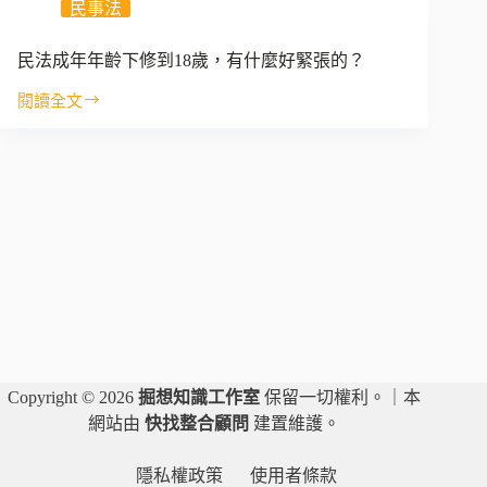
話
民事法
｜
民
民法成年年齡下修到18歲，有什麼好緊張的？
法
的
閱讀全文
民
權
法
利
成
主
年
體-
年
自
齡
然
下
人
修
（一）
到
18
歲，
有
什
Copyright © 2026
掘想知識工作室
保留一切權利。｜本
麼
網站由
快找整合顧問
建置維護。
好
緊
張
隱私權政策
使用者條款