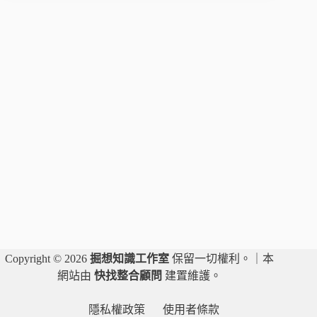
車
禍
兩
樣
情-
你
應
該
知
道
什
麼
是
「羈
押」？
｜
黃
Copyright © 2026
掘想知識工作室
保留一切權利。｜本
志
網站由
快找整合顧問
建置維護。
婷
律
師
隱私權政策
使用者條款