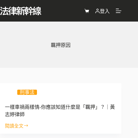
跳
至
登入
購
主
物
要
車
內
容
羈押原因
刑事法
一樣車禍兩樣情-你應該知道什麼是「羈押」？｜黃
志婷律師
閱讀全文
一
樣