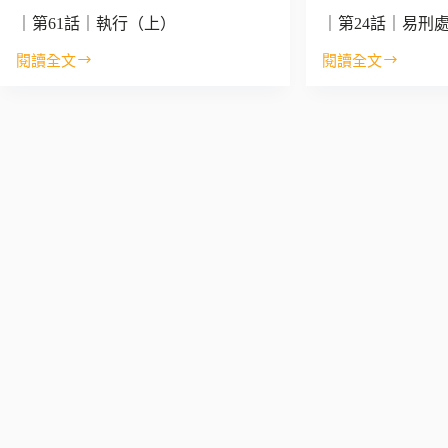
｜第61話｜執行（上）
｜第24話｜易刑
閱讀全文
閱讀全文
｜
｜
第
第
61
24
話
話
｜
｜
執
易
行
刑
（上）
處
分