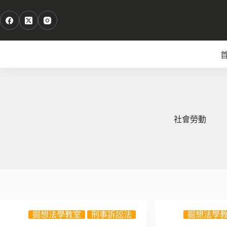
跳
至
主
要
內
容
社會勞動
掘想法學教室
刑事訴訟法
掘想法學