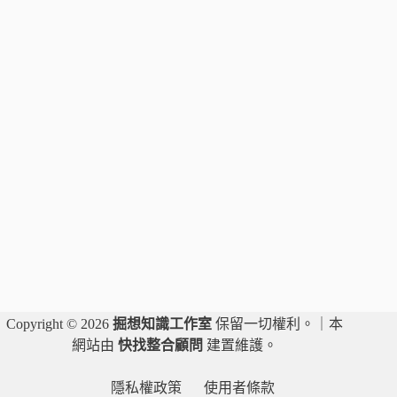
話
｜
刑
罰
的
加
重
與
減
免
Copyright © 2026
掘想知識工作室
保留一切權利。｜本
網站由
快找整合顧問
建置維護。
隱私權政策
使用者條款