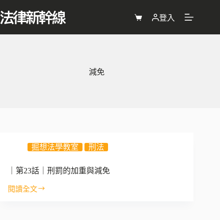
跳
至
登入
購
主
物
要
車
內
容
減免
掘想法學教室
刑法
｜第23話｜刑罰的加重與減免
閱讀全文
｜
第
23