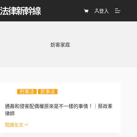
跳
至
登入
購
主
物
要
車
內
容
妨害家庭
刑事法
民事法
通姦和侵害配偶權原來是不一樣的事情！｜蔡政峯
律師
閱讀全文
通
姦