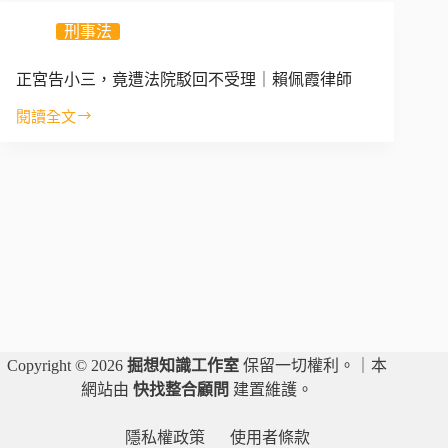
和
刑事法
侵
害
配
正宮告小三，竟遭法院駁回不受理｜賴佩霞律師
偶
閱讀全文
權
正
原
宮
來
告
是
小
不
三，
一
竟
樣
遭
的
法
事
院
情！
駁
｜
回
蔡
不
Copyright © 2026
掘想知識工作室
保留一切權利。｜本
政
受
網站由
快找整合顧問
建置維護。
峯
理
律
｜
師
隱私權政策
使用者條款
賴