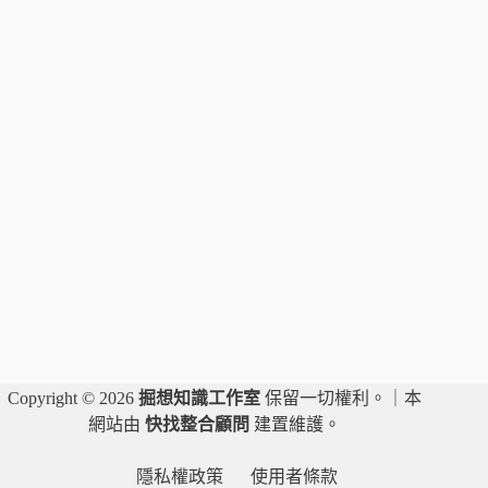
36
話
｜
個
人
法
益
｜
名
譽
及
信
用
法
益
（妨
害
名
Copyright © 2026
掘想知識工作室
保留一切權利。｜本
譽
網站由
快找整合顧問
建置維護。
及
信
隱私權政策
使用者條款