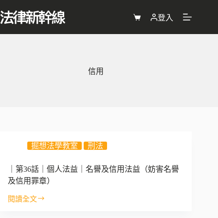
跳
至
登入
購
主
物
要
車
內
容
信用
掘想法學教室
刑法
｜第36話｜個人法益｜名譽及信用法益（妨害名譽
及信用罪章）
閱讀全文
｜
第