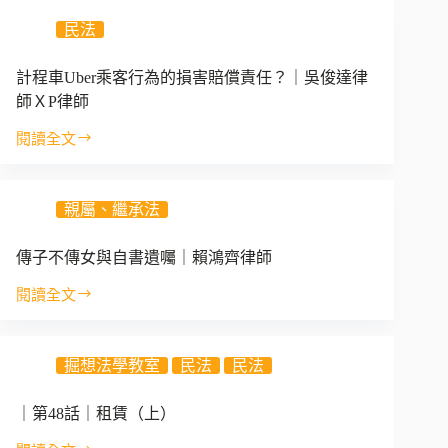
終
女
賣
止！
民法
與
共
違
有
規
計程車Uber乘客行為的損害賠償責任？｜吳俊達律
土
女
師ＸP律師
地，
互
未
撞，
閱讀全文
通
計
請
知
程
求
他
車
國
Uber
共
親屬、繼承法
賠？
乘
有
你
客
人
傳子不傳女與自書遺囑｜賴鴻齊律師
所
行
是
不
為
否
閱讀全文
傳
知
的
承
子
的
損
購，
不
因
害
可
掘想法學教室
民法
民法
傳
果
賠
否
女
關
償
依
與
係！
｜第48話｜租賃（上）
責
給
自
｜
任？
付