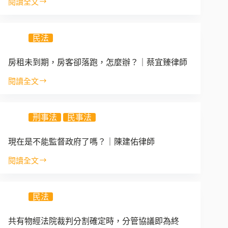
何
閱讀全文
吳
每
用
終
俊
週
止
達
實
契
律
民法
務
約？
師、
見
王
解
房租未到期，房客卻落跑，怎麼辦？｜蔡宜臻律師
亭
｜
涵
閱讀全文
非
房
律
婚
租
師
生
未
子
刑事法
民事法
到
女
期，
死
房
現在是不能監督政府了嗎？｜陳建佑律師
亡
客
後，
閱讀全文
卻
現
其
落
在
生
跑，
是
母
怎
民法
不
或
麼
能
其
辦？
監
他
共有物經法院裁判分割確定時，分管協議即為終
｜