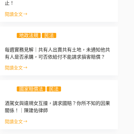
督
法
止！
蔡
政
定
宜
府
閱讀全文
代
共
臻
了
理
有
律
嗎？
人，
物
師
｜
可
地政法規
民法
經
陳
否
法
建
向
院
每週實務見解｜共有人出賣共有土地，未通知他共
佑
生
裁
有人是否承購，可否依給付不能請求損害賠償？
律
父
判
師
提
分
閱讀全文
每
起
割
週
認
確
實
領
定
國家賠償法
民法
務
之
時，
見
訴？
分
解
酒駕女與違規女互撞，請求國賠？你所不知的因果
管
｜
關係！｜陳建佑律師
協
共
議
有
閱讀全文
即
酒
人
為
駕
出