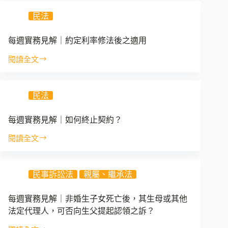
被
民法
害
人
家
每週實務見解｜約定利率修法後之適用
屬
閱讀全文
可
每
否
週
向
實
外
民法
務
送
見
平
解
每週實務見解｜如何終止契約？
台
｜
公
閱讀全文
約
每
司
定
週
請
利
實
求
率
民事訴訟法
親屬、繼承法
務
損
修
見
害
法
解
賠
每週實務見解｜非婚生子女死亡後，其生母或其他
後
｜
償？
法定代理人，可否向生父提起認領之訴？
之
如
｜
適