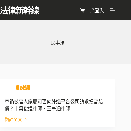
跳
至
登入
購
主
物
要
車
內
容
民事法
民法
車禍被害人家屬可否向外送平台公司請求損害賠
償？｜吳俊達律師、王亭涵律師
閱讀全文
車
禍